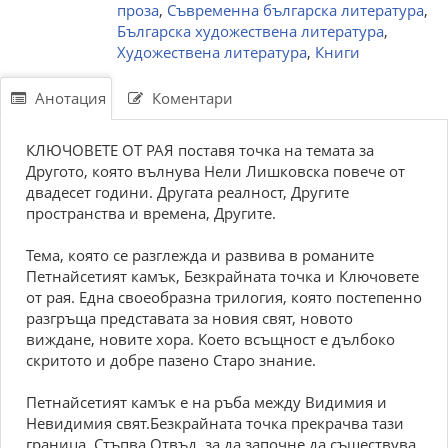
проза
,
Съвременна българска литература
,
Българска художествена литература
,
Художествена литература
,
Книги
Анотация
Коментари
КЛЮЧОВЕТЕ ОТ РАЯ поставя точка на темата за
Другото, която вълнува Нели Лишковска повече от
двадесет години. Другата реалност, Другите
пространства и времена, Другите.
Тема, която се разглежда и развива в романите
Петнайсетият камък, Безкрайната точка и Ключовете
от рая. Една своеобразна трилогия, която постепенно
разгръща представата за новия свят, новото
виждане, новите хора. Което всъщност е дълбоко
скритото и добре пазено Старо знание.
Петнайсетият камък е на ръба между Видимия и
Невидимия свят.Безкрайната точка прекрачва тази
граница. Стъпва Отвъд, за да започне да съществува