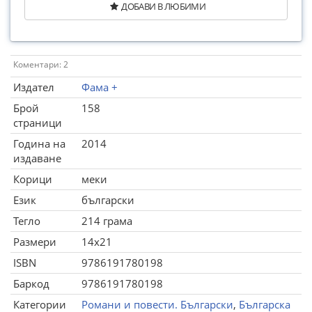
ДОБАВИ В ЛЮБИМИ
Коментари: 2
Издател
Фама +
Брой
158
страници
Година на
2014
издаване
Корици
меки
Език
български
Тегло
214 грама
Размери
14x21
ISBN
9786191780198
Баркод
9786191780198
Категории
Романи и повести. Български
,
Българска