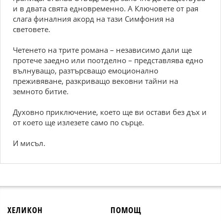
и в двата свята едновременно. А Ключовете от рая
слага финалния акорд на тази Симфония на
световете.
Четенето на трите романа – независимо дали ще
протече заедно или поотделно – представлява едно
вълнуващо, разтърсващо емоционално
преживяване, разкриващо вековни тайни на
земното битие.
Духовно приключение, което ще ви остави без дъх и
от което ще излезете само по сърце.
И мисъл.
ХЕЛИКОН
ПОМОЩ