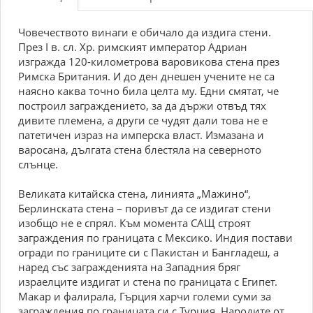
Човечеството винаги е обичало да издига стени.
През I в. сл. Хр. римският император Адриан
изгражда 120-километрова варовикова стена през
Римска Британия. И до ден днешен учените не са
наясно каква точно била целта му. Едни смятат, че
построил заграждението, за да държи отвъд тях
дивите племена, а други се чудят дали това не е
патетичен израз на имперска власт. Измазана и
варосана, дългата стена блестяла на северното
слънце.
Великата китайска стена, линията „Мажино“,
Берлинската стена – поривът да се издигат стени
изобщо не е спрял. Към момента САЩ строят
заграждения по границата с Мексико. Индия постави
огради по границите си с Пакистан и Бангладеш, а
наред със загражденията на Западния бряг
израелците издигат и стена по границата с Египет.
Макар и фалирала, Гърция харчи големи суми за
заграждения по границата си с Турция. Народите от