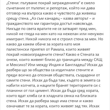
„Стени: пътуване покрай загражденията” е смело
съчетание от пътепис и репортаж, който ни дава
отговор на въпроса какво е чувството да живееш
срещу стена. „Аз съм канадец – казва авторът – и
гражданството ми гарантира достъп навсякъде.
Никъде по света вратите не се затварят пред мен,
никой не гледа на мен като на нежелан или ненужен
имигрант. Никой никога не е строил стена за мен. Но
какво да кажем обаче за хората като моя
палестински приятел от Рамала, които живеят
покрай новоизградените стени? Какво е Стената за
онези, които живеят близо до границата между САЩ
и Мексико? Или между Индия и Бангладеш? Исках да
разбера що за общества са издигнали стените и
преди всичко да опозная обществата, създадени от
самите стени. Исках да бъда там, където в земята са
набити колчета, а нациите бранят териториите си с
планини от гол цимент. Исках да бъда сред хората,
които ядат хляба си в хладната сянка на близката
стена. Исках да разбера защо има стени и какво
означават те за хората, които живеят зад тях. Исках