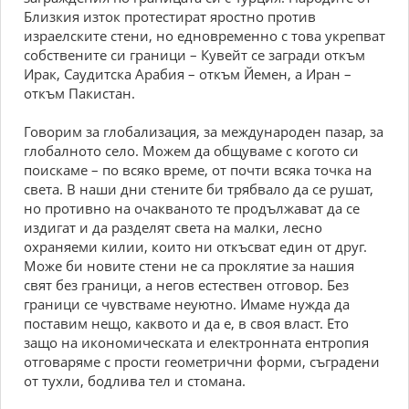
Близкия изток протестират яростно против
израелските стени, но едновременно с това укрепват
собствените си граници – Кувейт се загради откъм
Ирак, Саудитска Арабия – откъм Йемен, а Иран –
откъм Пакистан.
Говорим за глобализация, за международен пазар, за
глобалното село. Можем да общуваме с когото си
поискаме – по всяко време, от почти всяка точка на
света. В наши дни стените би трябвало да се рушат,
но противно на очакваното те продължават да се
издигат и да разделят света на малки, лесно
охраняеми килии, които ни откъсват един от друг.
Може би новите стени не са проклятие за нашия
свят без граници, а негов естествен отговор. Без
граници се чувстваме неуютно. Имаме нужда да
поставим нещо, каквото и да е, в своя власт. Ето
защо на икономическата и електронната ентропия
отговаряме с прости геометрични форми, съградени
от тухли, бодлива тел и стомана.