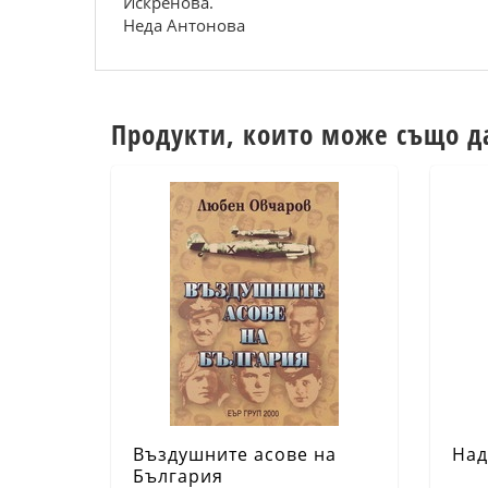
Искренова.
Неда Антонова
Продукти, които може също д
Въздушните асове на
Над
България