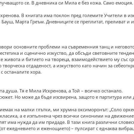
учващото се. В дневникa си Мила е без кожа. Само емоция.
кренова. В книгата има поклон пред големите Учители в изк
Бауш, Марта Греъм. Дневниците се преплитат, преливат и и
говори основните проблеми на съвременния танц и неговот
а естетика и сценично изкуство, да обсъди световните тенде
е живота и битието на твореца, взаимодействието му със сре
о творческа отдаденост, а изкуството като начин за себеот
с останалите хора.
та душа. Тя е Мила Искренова, а Той – всичко останало.
 сюжет. Но може да бъде изсвирена, защото е партитура или
риемах на малки глътки, ми хрумна оксиморонът: „Соло орке
класика, а е изпълнена чрез всички синоними на движениет
лят има нужда да им придаде. В тази книга различни словес
от ежедневието и еженощието) – пулсират с еднаква вибрац