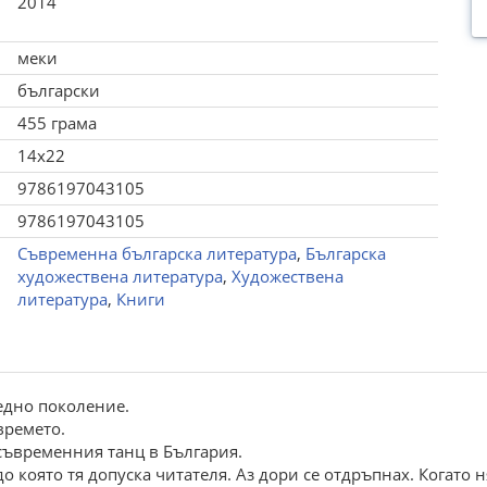
2014
меки
български
455 грама
14x22
9786197043105
9786197043105
Съвременна българска литература
,
Българска
художествена литература
,
Художествена
литература
,
Книги
едно поколение.
времето.
съвременния танц в България.
 която тя допуска читателя. Аз дори се отдръпнах. Когато ня