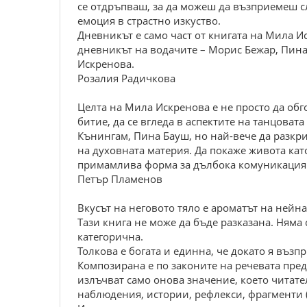
се отдръпваш, за да можеш да възприемеш сл
емоция в страстно изкуство.
Дневникът е само част от книгата на Мила Ис
дневникът на водачите – Морис Бежар, Пина 
Искренова.
Розалия Радичкова
Целта на Мила Искренова е не просто да об
битие, да се вгледа в аспектите на танцоват
Кънингам, Пина Бауш, но най-вече да разкри
на духовната материя. Да покаже живота кат
примамлива форма за дълбока комуникация 
Петър Пламенов
Вкусът на неговото тяло е ароматът на нейна
Тази книга не може да бъде разказана. Няма
категорична.
Толкова е богата и единна, че докато я възп
Композирана е по законите на речевата пред
излъчват само онова значение, което читате
наблюдения, истории, рефлекси, фрагменти (