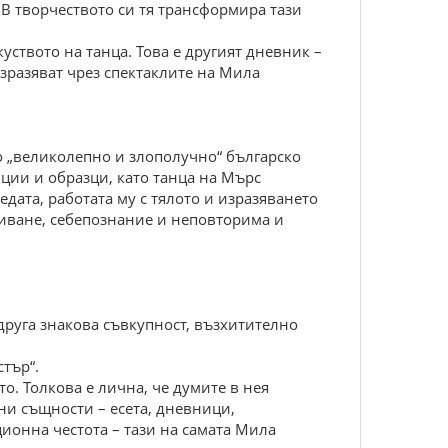
 В творчеството си тя трансформира тази
уството на танца. Това е другият дневник –
зразяват чрез спектаклите на Мила
о „великолепно и злополучно“ българско
нции и образци, като танца на Мърс
дата, работата му с тялото и изразяването
криване, себепознание и неповторима и
 друга знакова съвкупност, възхитително
стър“.
о. Толкова е лична, че думите в нея
ни същности – есета, дневници,
ионна честота – тази на самата Мила