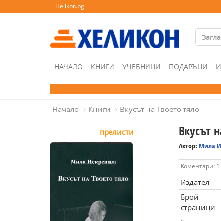
Helikon.bg
НАЧАЛО
КНИГИ
УЧЕБНИЦИ
ПОДАРЪЦИ
И
Начало
Книги
Вкусът на Твоето тяло
Вкусът н
прелисти
Автор:
Мила И
Коментари: 1
Издател
Брой
страници