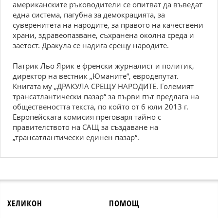
американските ръководители се опитват да въведат
една система, пагубна за демокрацията, за
суверенитета на народите, за правото на качествени
храни, здравеопазване, съхранена околна среда и
заетост. Дракула се надига срещу народите.
Патрик Льо Ярик е френски журналист и политик,
директор на вестник „Юманите“, евродепутат.
Книгата му „ДРАКУЛА СРЕЩУ НАРОДИТЕ. Големият
трансатлантически пазар“ за първи път предлага на
обществеността текста, по който от 6 юли 2013 г.
Европейската комисия преговаря тайно с
правителството на САЩ за създаване на
„трансатлантически единен пазар“.
ХЕЛИКОН
ПОМОЩ