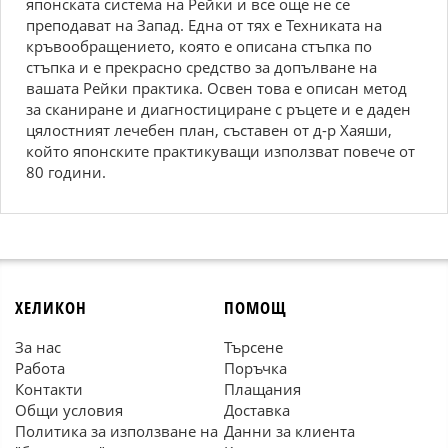
японската система на Рейки и все още не се
преподават на Запад. Една от тях е Техниката на
кръвообращението, която е описана стъпка по
стъпка и е прекрасно средство за допълване на
вашата Рейки практика. Освен това е описан метод
за сканиране и диагностициране с ръцете и е даден
цялостният лечебен план, съставен от д-р Хаяши,
който японските практикуващи използват повече от
80 години.
ХЕЛИКОН
ПОМОЩ
За нас
Търсене
Работа
Поръчка
Контакти
Плащания
Общи условия
Доставка
Политика за използване на
Данни за клиента