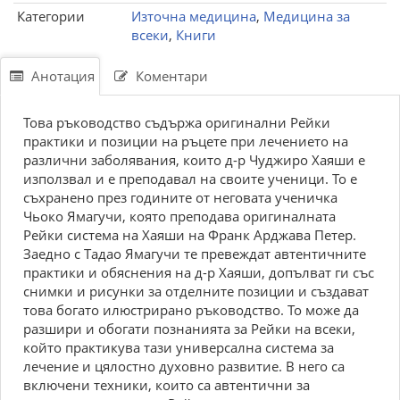
Категории
Източна медицина
,
Медицина за
всеки
,
Книги
Анотация
Коментари
Това ръководство съдържа оригинални Рейки
практики и позиции на ръцете при лечението на
различни заболявания, които д-р Чуджиро Хаяши е
използвал и е преподавал на своите ученици. То е
съхранено през годините от неговата ученичка
Чьоко Ямагучи, която преподава оригиналната
Рейки система на Хаяши на Франк Арджава Петер.
Заедно с Тадао Ямагучи те превеждат автентичните
практики и обяснения на д-р Хаяши, допълват ги със
снимки и рисунки за отделните позиции и създават
това богато илюстрирано ръководство. То може да
разшири и обогати познанията за Рейки на всеки,
който практикува тази универсална система за
лечение и цялостно духовно развитие. В него са
включени техники, които са автентични за