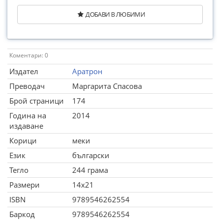
ДОБАВИ В ЛЮБИМИ
Коментари: 0
Издател
Аратрон
Преводач
Маргарита Спасова
Брой страници
174
Година на
2014
издаване
Корици
меки
Език
български
Тегло
244 грама
Размери
14x21
ISBN
9789546262554
Баркод
9789546262554