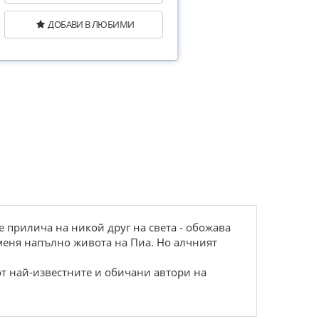
ДОБАВИ В ЛЮБИМИ
е прилича на никой друг на света - обожава
меня напълно живота на Пиа. Но алчният
от най-известните и обичани автори на