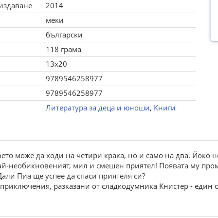
 издаване
2014
меки
български
118 грама
13x20
9789546258977
9789546258977
Литература за деца и юноши
,
Книги
ето може да ходи на четири крака, но и само на два. Йоко н
Най-необикновеният, мил и смешен приятел! Появата му про
Дали Пиа ще успее да спаси приятеля си?
 приключения, разказани от сладкодумника Книстер - един 