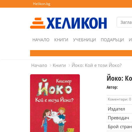
Helikon.bg
НАЧАЛО
КНИГИ
УЧЕБНИЦИ
ПОДАРЪЦИ
И
Начало
Книги
Йоко: Кой е този Йоко?
Йоко: Ко
Автор:
Коментари: 0
Издател
Преводач
Брой стра