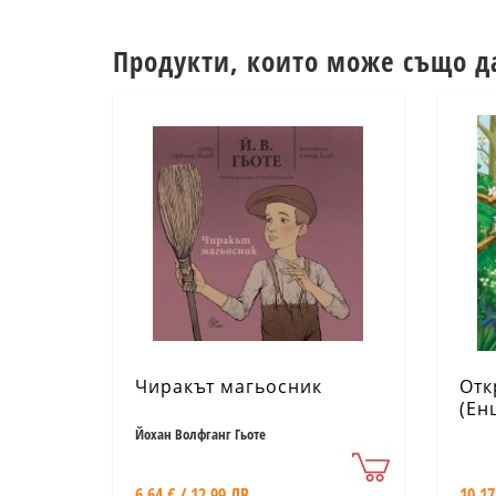
Продукти, които може също д
Чиракът магьосник
Отк
(Ен
кап
Йохан Волфганг Гьоте
6.64 € / 12.99 ЛВ.
10.17