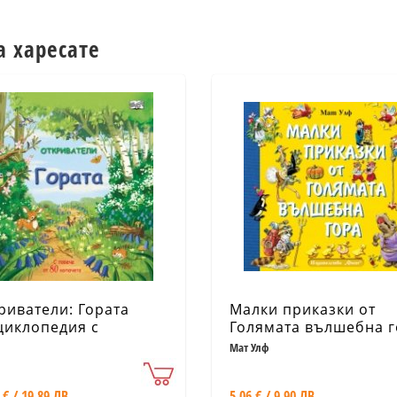
а харесате
риватели: Гората
Малки приказки от
циклопедия с
Голямата вълшебна 
ачета)
Мат Улф
 € / 19.89 ЛВ.
5.06 € / 9.90 ЛВ.