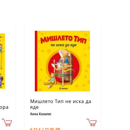
Мишлето Тип не иска да
гора
яде
Анна Казалис
6.11 € / 11.95 ЛВ.