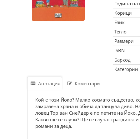
Година на
Корици
Език
Тегло
Размери
ISBN
Баркод
Категории
Анотация
Коментари
Кой е този Йоко? Малко космато същество, ко
замразена храна и обича да танцува диво. 
ловец Тор ван Снейдер е по петите на Йоко. 
Какво ще се случи? Ще се случат грандиозни
романи за деца.