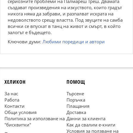
сериозните проблеми на Палмареш Треш. Двамата
създават произведения на изкуството, които градът
никога няма да забрави, и разпалват искрата на
недоволството срещу властта. Под звуците на самба
всички се впускат в танц на живот и смърт, в който
залогът е бъдещето.
Ключови думи:
Любими поредици и автори
ХЕЛИКОН
ПОМОЩ
За нас
Търсене
Работа
Поръчка
Контакти
Плащания
Общи условия
Доставка
Политика за използване на
Данни за клиента
"бисквитки"
Как да свалим е-книги
Условия за ползване на