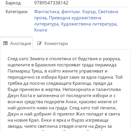
Баркод
9789547338142
Категории
Фантастика, фентъзи. Хорър
,
Световна
проза
,
Преводна художествена
литература
,
Художествена литература
,
Книги
Анотация
Коментари
След като Земята е сполетяна от бедствия и разруха,
оцелелите в Бразилия построяват града пирамида
Палмареш Треш, в който жените управляват и
периодично се избира Крал само за една година. Той
трябва да посочи следващата Кралица, преди да
бъде принесен в жертва. Непокорната и талантлива
Джун Коста е запленена от последните избори и с
всички средства подкрепя Анки, красиво момче от
най-долното ниво на града. След като той печели,
Джун и най-добрият й приятел Жил попадат в света
на новия Крал. Енки е ярка и бързо изгряваща
звезда, чиято светлина отваря очите на Джун за