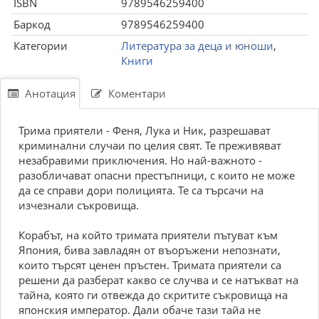
ISBN
9789546259400
Баркод
9789546259400
Категории
Литература за деца и юноши
,
Книги
Анотация
Коментари
Трима приятели - Феня, Лука и Ник, разрешават
криминални случаи по целия свят. Те преживяват
незабравими приключения. Но най-важното -
разобличават опасни престъпници, с които не може
да се справи дори полицията. Те са търсачи на
изчезнали съкровища.
Корабът, на който тримата приятели пътуват към
Япония, бива завладян от въоръжени непознати,
които търсят ценен пръстен. Тримата приятели са
решени да разберат какво се случва и се натъкват на
тайна, която ги отвежда до скритите съкровища на
японския император. Дали обаче тази тайа не