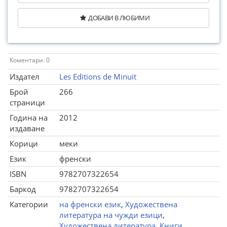
ДОБАВИ В ЛЮБИМИ
Коментари: 0
Издател
Les Editions de Minuit
Брой
266
страници
Година на
2012
издаване
Корици
меки
Език
френски
ISBN
9782707322654
Баркод
9782707322654
Категории
на френски език
,
Художествена
литература на чужди езици
,
Художествена литература
,
Книги