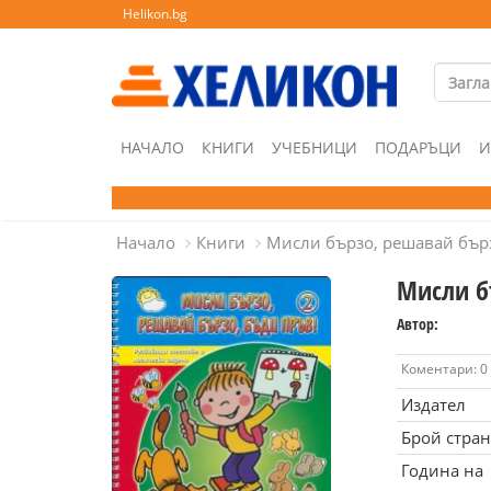
Helikon.bg
НАЧАЛО
КНИГИ
УЧЕБНИЦИ
ПОДАРЪЦИ
И
Начало
Книги
Мисли бързо, решавай бърз
Мисли б
Автор:
Коментари: 0
Издател
Брой стра
Година на