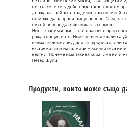
без лице“. Ние носим маски, за да защитим 
ността си, и се задействаме тогава, когато п
държава с нейните традиционни полицейски
не може да направи нищо повече. След нас 
никой повече да бъде викан за помощ.
Ние се занимаваме с най-опасните престъпн
ражда обществото. Няма значение дали са у
вземат заложници, дали са терористи, или 
екстремисти и насилници – всичките са ни и
вестни. Понеже има такива хора, има ни и на
Петер Шулц
Продукти, които може също д