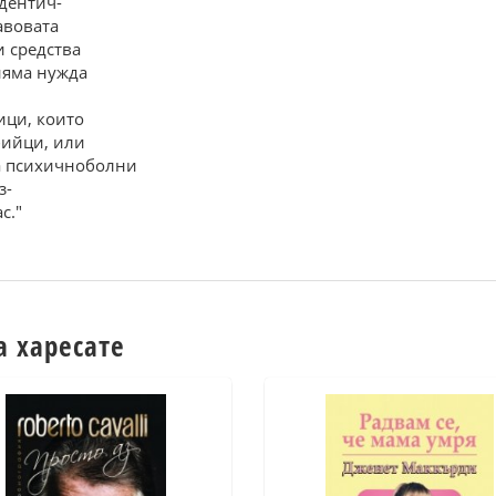
идентич-
равовата
 средства
няма нужда
ици, които
бийци, или
са психичноболни
з-
с."
а харесате