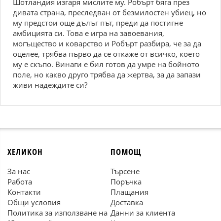
Шотландия изгаря мислите му. Робърт бяга през
дивата страна, преследван от безмилостен убиец, но
му предстои още дълъг път, преди да постигне
амбицията си. Това е игра на завоевания,
могъщество и коварство и Робърт разбира, че за да
оцелее, трябва първо да се откаже от всичко, което
му е скъпо. Винаги е бил готов да умре на бойното
поле, но какво друго трябва да жертва, за да запази
живи надеждите си?
ХЕЛИКОН
ПОМОЩ
За нас
Търсене
Работа
Поръчка
Контакти
Плащания
Общи условия
Доставка
Политика за използване на
Данни за клиента