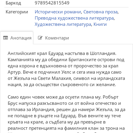
Баркод
9789542815549
Категории
Исторически романи
,
Световна проза
,
Преводна художествена литература
,
Художествена литература
,
Книги
Анотация
Коментари
Английският крал Едуард настъпва в Шотландия.
Кампанията му да обедини Британските острови под
една корона е вдъхновена от пророчество за крал
Артур. Вече е подчинил Уелс и сега има нужда само
от Жезъла на Свети Малахия, символ на ирландската
нация, за да осъществи съкровеното си желание.
Само един човек може да осуети плана му. Робърт
Брус напуска разкъсваното си от война отечество и
отплава за Ирландия, решен да намери Жезъла, за да
не попадне в ръцете на Едуард. Във вените му тече
кръвта на крале, а съдбата му да превърне в
реалност претенцията на фамилния клан за трона на