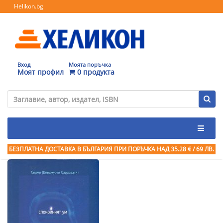
Helikon.bg
Вход
Моята поръчка
Моят профил
0 продукта
БЕЗПЛАТНА ДОСТАВКА В БЪЛГАРИЯ ПРИ ПОРЪЧКА
НАД 35.28 € / 69 ЛВ.