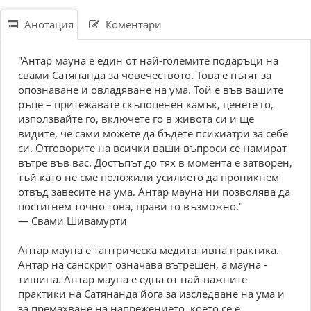
Анотация
Коментари
"Антар мауна е един от най-големите подаръци на
свами Сатянанда за човечеството. Това е пътят за
опознаване и овладяване на ума. Той е във вашите
ръце – притежавате скъпоценен камък, ценете го,
използвайте го, включете го в живота си и ще
видите, че сами можете да бъдете психиатри за себе
си. Отговорите на всички ваши въпроси се намират
вътре във вас. Достъпът до тях в момента е затворен,
тъй като не сме положили усилието да проникнем
отвъд завесите на ума. Антар мауна ни позволява да
постигнем точно това, прави го възможно."
— Свами Шивамурти
Антар мауна е тантрическа медитативна практика.
Антар на санскрит означава вътрешен, а мауна -
тишина. Антар мауна е една от най-важните
практики на Сатянанда йога за изследване на ума и
за премахване на напрежението, което се е