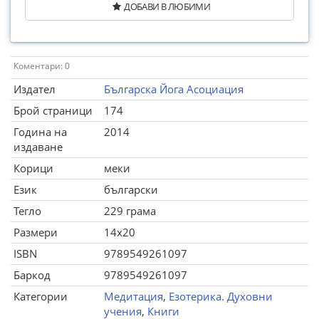
ДОБАВИ В ЛЮБИМИ
Коментари: 0
Издател
Българска Йога Асоциация
Брой страници
174
Година на
2014
издаване
Корици
меки
Език
български
Тегло
229 грама
Размери
14x20
ISBN
9789549261097
Баркод
9789549261097
Категории
Медитация
,
Езотерика. Духовни
учения
,
Книги