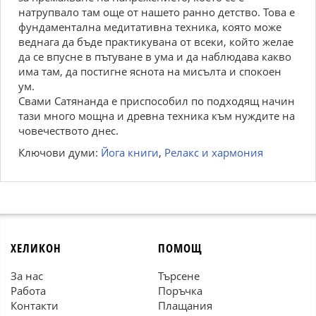
натрупвало там още от нашето ранно детство. Това е
фундаментална медитативна техника, която може
веднага да бъде практикувана от всеки, който желае
да се впусне в пътуване в ума и да наблюдава какво
има там, да постигне яснота на мисълта и спокоен
ум.
Свами Сатянанда е приспособил по подходящ начин
тази много мощна и древна техника към нуждите на
човечеството днес.
Ключови думи:
Йога книги
,
Релакс и хармония
ХЕЛИКОН
ПОМОЩ
За нас
Търсене
Работа
Поръчка
Контакти
Плащания