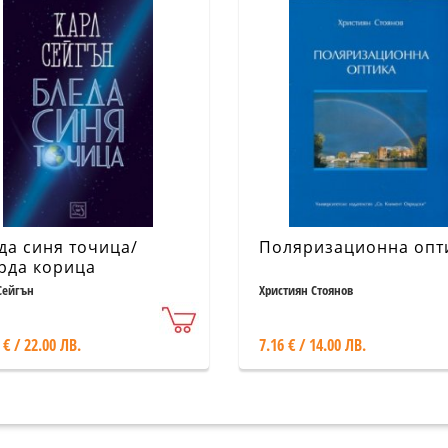
да синя точица/
Поляризационна опт
рда корица
Сейгън
Християн Стоянов
 € / 22.00 ЛВ.
7.16 € / 14.00 ЛВ.