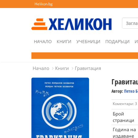
Helikon.bg
НАЧАЛО
КНИГИ
УЧЕБНИЦИ
ПОДАРЪЦИ
И
Начало
Книги
Гравитация
Гравита
Автор:
Петко 
Коментари: 3
Брой
страници
Година на
издаване