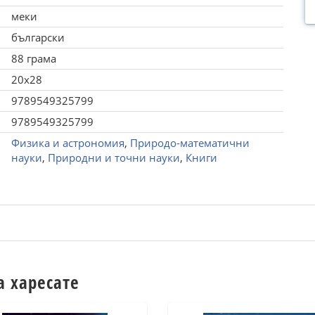
меки
български
88 грама
20x28
9789549325799
9789549325799
Физика и астрономия
,
Природо-математични
науки
,
Природни и точни науки
,
Книги
а харесате