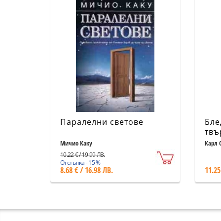
Паралелни светове
Бле
твъ
Мичио Каку
Карл 
10.22 € / 19.99 ЛВ.
Отстъпка - 15 %
8.68 € / 16.98 ЛВ.
11.25