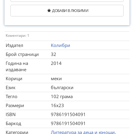
ДОБАВИ В ЛЮБИМИ
Коментари: 1
Издател
Колибри
Брой страници
32
Година на
2014
издаване
Корици
меки
Език
български
Тегло
102 грама
Размери
16x23
ISBN
9786191504091
Баркод
9786191504091
Категории
Литература за деца и юноши
,