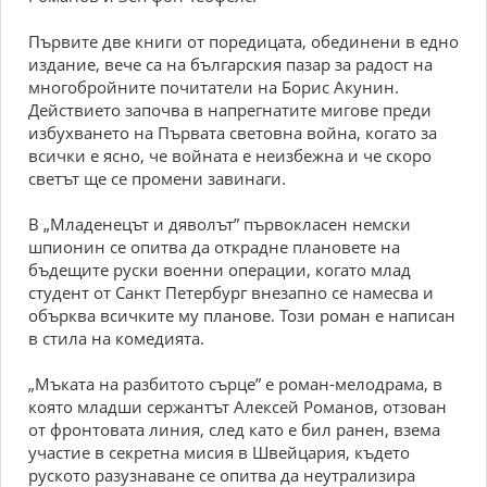
Първите две книги от поредицата, обединени в едно
издание, вече са на българския пазар за радост на
многобройните почитатели на Борис Акунин.
Действието започва в напрегнатите мигове преди
избухването на Първата световна война, когато за
всички е ясно, че войната е неизбежна и че скоро
светът ще се промени завинаги.
В „Младенецът и дяволът” първокласен немски
шпионин се опитва да открадне плановете на
бъдещите руски военни операции, когато млад
студент от Санкт Петербург внезапно се намесва и
обърква всичките му планове. Този роман е написан
в стила на комедията.
„Мъката на разбитото сърце” е роман-мелодрама, в
която младши сержантът Алексей Романов, отзован
от фронтовата линия, след като е бил ранен, взема
участие в секретна мисия в Швейцария, където
руското разузнаване се опитва да неутрализира