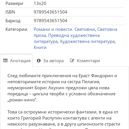
Размери
13x20
ISBN
9789543651504
Баркод
9789543651504
Категории
Романи и повести. Световни
,
Световна
проза
,
Преводна художествена
литература
,
Художествена литература
,
Книги
Анотация
За автора
Коментари
След любимите приключения на Ераст Фандорин и
неповторимите истории на сестра Пелагия,
неуморният Борис Акунин предложи цяла нова
поредица – цикъла творби с условно обозначение
„роман-кино”.
Това са остроумни исторически фантазии, в една от
които Григорий Распутин контактува с агенти на
немското разузнаване, а в друга шпионските страсти