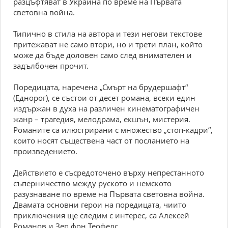
разцъфтяват в Украйна по време на Първата
световна война.
Типично в стила на автора и тези негови текстове
притежават не само втори, но и трети план, който
може да бъде доловен само след внимателен и
задълбочен прочит.
Поредицата, наречена „Смърт на брудершафт“
(Еднорог), се състои от десет романа, всеки един
издържан в духа на различен кинематографичен
жанр – трагедия, мелодрама, екшън, мистерия.
Романите са илюстрирани с множество „стоп-кадри“,
които носят съществена част от посланието на
произведението.
Действието е съсредоточено върху непрестанното
съперничество между руското и немското
разузнаване по време на Първата световна война.
Двамата основни герои на поредицата, чиито
приключения ще следим с интерес, са Алексей
Романов и Зеп фон Теофелс.