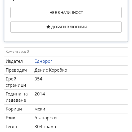
НЕ Е В НАЛИЧНОСТ
ДОБАВИ В ЛЮБИМИ
Коментари: 0
Издател
Еднорог
Преводач
Денис Коробко
Брой
354
страници
Година на
2014
издаване
Корици
меки
Език
български
Тегло
304 грама