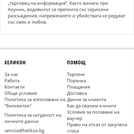
„търговец на информация”. Както винаги при
Акунин, водевилът се преплита със сериозни
разсъждения, напрежението и убийствата се редуват
със смях и любов.
ХЕЛИКОН
ПОМОЩ
За нас
Търсене
Работа
Поръчка
Контакти
Плащания
Общи условия
Доставка
Политика за използване на
Данни за клиента
"бисквитки"
Как да свалим е-книги
Условия за ползване на
Политика за сигурност на
ваучер
личните данни
Право на отказ от закупена
service@helikon.bg
стока