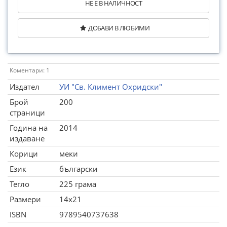
НЕ Е В НАЛИЧНОСТ
ДОБАВИ В ЛЮБИМИ
Коментари: 1
Издател
УИ "Св. Климент Охридски"
Брой
200
страници
Година на
2014
издаване
Корици
меки
Език
български
Тегло
225 грама
Размери
14x21
ISBN
9789540737638