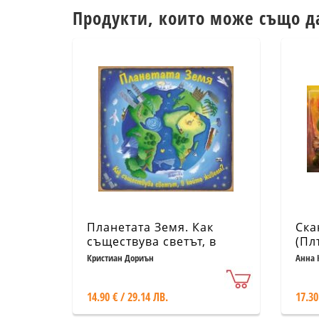
Продукти, които може също д
Планетата Земя. Как
Ска
съществува светът, в
(Пл
който живеем?
Раз
Кристиан Дориън
Анна 
14.90 € / 29.14 ЛВ.
17.30