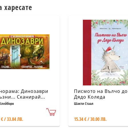
а харесате
норама: Динозаври
Писмото на Вълчо до
ъзни... Сканирай...
Дядо Коледа
крий)
Клейборн
Шакти Стаал
 € / 33.84 ЛВ.
15.34 € / 30.00 ЛВ.