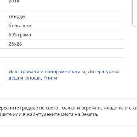
2014
твърди
български
593 грама
26x28
Илюстровани и панорамни книги
,
Литература за
деца и юноши
,
Книги
тересните градове по света - малки и огромни, млади или с 
щите или в най-студените места на Земята.