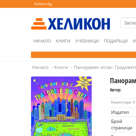
Helikon.bg
НАЧАЛО
КНИГИ
УЧЕБНИЦИ
ПОДАРЪЦИ
И
Начало
Книги
Панорамен атлас: Градовете
Панораме
Автор:
Коментари: 0
Издател
Брой
страници