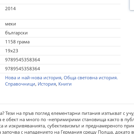
2014
меки
български
1158 грама
19x23
9789545358364
9789545358364
Нова и най-нова история
,
Обща световна история.
Справочници
,
История
,
Книги
ва? Тези на пръв поглед елементарни питания изпъкват с уч
 е обект на много по -непримирими становища както в публ
са и изкривяванията, субективизмът и преднамереното при
а започва с нападението на Германия срещу Полша, докато 