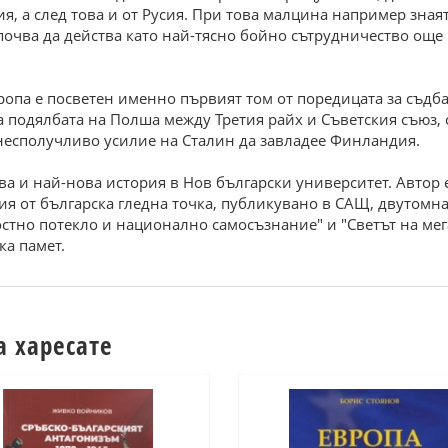
я, а след това и от Русия. При това малцина например знаят
започва да действа като най-тясно бойно сътрудничество още
ропа е посветен именно първият том от поредицата за съдб
 подялбата на Полша между Третия райх и Съветския съюз, 
 несполучливо усилие на Сталин да завладее Финландия.
 и най-нова история в Нов български университет. Автор е 
я от българска гледна точка, публикувано в САЩ, двутомнат
остно потекло и национално самосъзнание" и "Светът на ме
ка памет.
а харесате