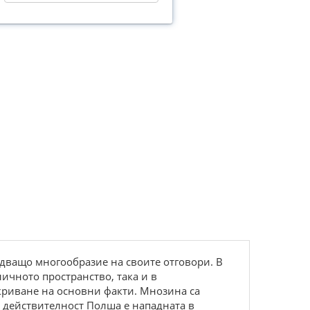
удващо многообразие на своите отговори. В
ичното пространство, така и в
криване на основни факти. Мнозина са
в действителност Полша е нападната в