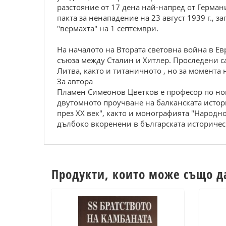
разстояние от 17 дена най-напред от Германи
пакта за ненападение на 23 август 1939 г., 
"вермахта" на 1 септември.
На началото на Втората световна война в Ев
съюза между Сталин и Хитлер. Проследени са
Литва, както и титаничното , но за момента
За автора
Пламен Симеонов Цветков е професор по нова
двутомното проучване на балканската истори
през XX век", както и монографията "Народн
дълбоко вкоренени в българската историчес
Продукти, които може също д