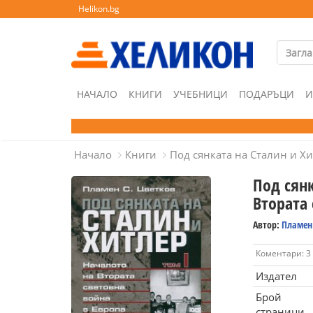
Helikon.bg
НАЧАЛО
КНИГИ
УЧЕБНИЦИ
ПОДАРЪЦИ
И
Начало
Книги
Под сянката на Сталин и Хи
Под сянк
Втората 
Автор:
Пламен 
Коментари: 3
Издател
Брой
страници