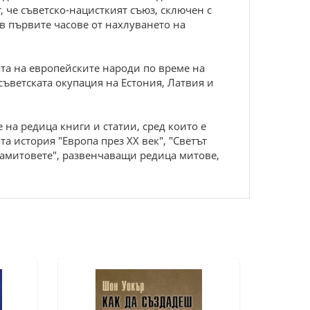
, че съветско-нацисткият съюз, сключен с
 в първите часове от нахлуването на
ата на европейските народи по време на
съветската окупация на Естония, Латвия и
на редица книги и статии, сред които е
а история "Европа през XX век", "Светът
гамитовете", развенчаващи редица митове,