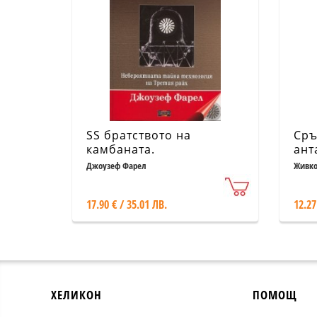
SS братството на
Сръ
камбаната.
ант
Невероятната тайна
Джоузеф Фарел
Живко
технология на Третия
райх
17.90 € / 35.01 ЛВ.
12.27
ХЕЛИКОН
ПОМОЩ