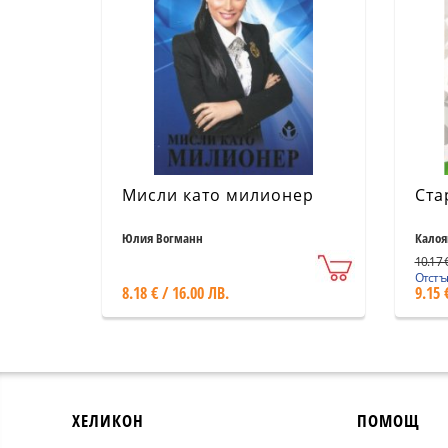
Мисли като милионер
Ста
Юлия Вогманн
Калоя
10.17 €
Отстъп
8.18 € / 16.00 ЛВ.
9.15 
ХЕЛИКОН
ПОМОЩ