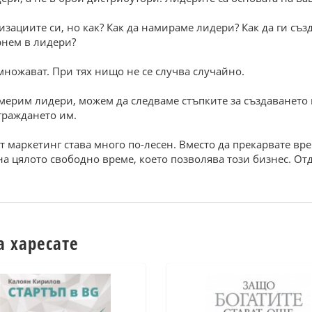
изациите си, но как? Как да намираме лидери? Как да ги съз
рнем в лидери?
множават. При тях нищо не се случва случайно.
мерим лидери, можем да следваме стъпките за създаването и
граждането им.
 маркетинг става много по-лесен. Вместо да прекарвате вр
на цялото свободно време, което позволява този бизнес. От
а харесате