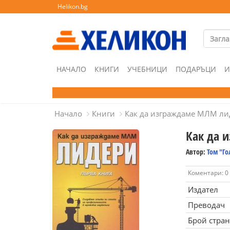
Helikon.bg
НАЧАЛО
КНИГИ
УЧЕБНИЦИ
ПОДАРЪЦИ
И
Начало
Книги
Как да изграждаме МЛМ ли
Как да 
Автор:
Том "Г
Коментари: 0
Издател
Преводач
Брой стра