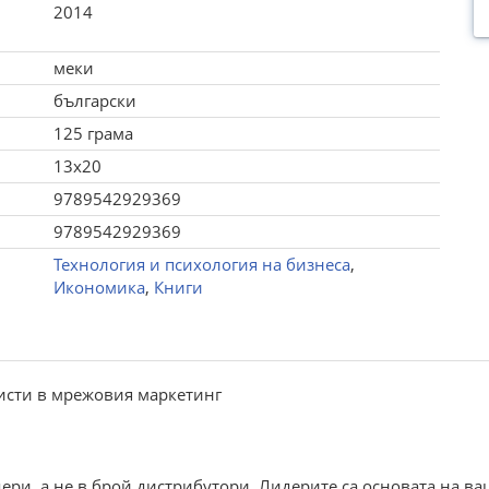
2014
меки
български
125 грама
13x20
9789542929369
9789542929369
Технология и психология на бизнеса
,
Икономика
,
Книги
исти в мрежовия маркетинг
ери, а не в брой дистрибутори. Лидерите са основата на ва