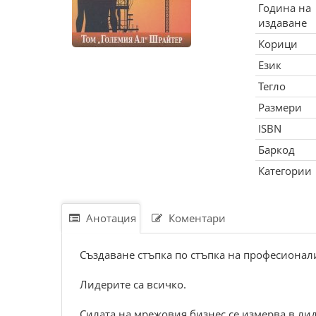
Година на
издаване
Корици
Език
Тегло
Размери
ISBN
Баркод
Категории
Анотация
Коментари
Създаване стъпка по стъпка на професионал
Лидерите са всичко.
Силата на мрежовия бизнес се измерва в лид