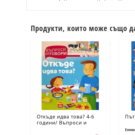
Продукти, които може също д
Откъде идва това? 4-6
Път
години/ Въпроси и
отговори
Елеон