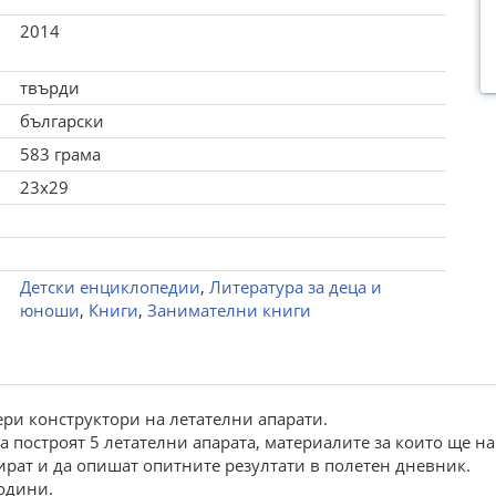
2014
твърди
български
583 грама
23x29
Детски енциклопедии
,
Литература за деца и
юноши
,
Книги
,
Занимателни книги
ри конструктори на летателни апарати.
 построят 5 летателни апарата, материалите за които ще на
ират и да опишат опитните резултати в полетен дневник.
години.