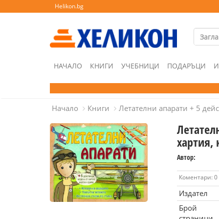
Helikon.bg
НАЧАЛО
КНИГИ
УЧЕБНИЦИ
ПОДАРЪЦИ
И
Начало
Книги
Летателни апарати + 5 дей
Летател
хартия, 
Автор:
Коментари: 0
Издател
Брой
страници