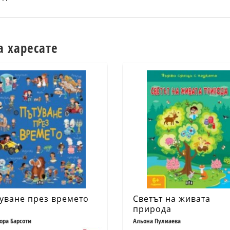
а харесате
уване през времето
Светът на живата
природа
ора Барсоти
Альона Пулиаева