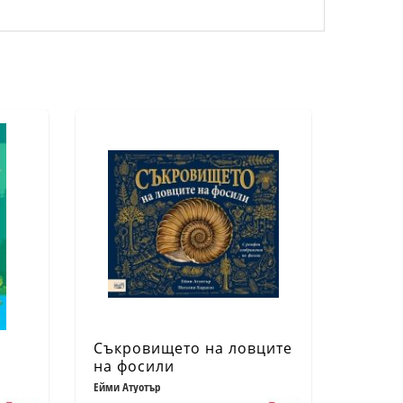
Съкровището на ловците
на фосили
Ейми Атуотър