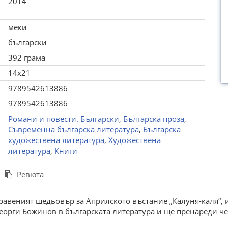
2014
меки
български
392 грама
14x21
9789542613886
9789542613886
Романи и повести. Български
,
Българска проза
,
Съвременна българска литература
,
Българска
художествена литература
,
Художествена
литература
,
Книги
Ревюта
авеният шедьовър за Априлското въстание „Калуня-каля“, и
еорги Божинов в българската литература и ще пренареди че