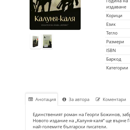
Година на
издаване
Корици
Език
Тегло
Размери
ISBN
Баркод
Категории
Анотация
За автора
Коментари
Единственият роман на Георги Божинов, забр
Новото издание на „Калуня-каля“ ще върне Г
най-големите български писатели.