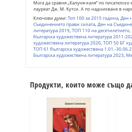
Мога да сравня „Калуня-каля“ по писателско 
лауреат Дж. М. Кутси. А по надникване в на
Ключови думи:
Топ 100 за 2015 година
,
Ден 
Съединението прави силата
,
Ден на Съедин
литература 2019
,
ТОП 110 на десетилетието
,
българска художествена литература 2011-20
художествена литература 2020
,
ТОП 50 БГ ху
ТОП 61 българска художествена 1.01.-30.06.
Българска художествена литература 2023
,
Ме
Продукти, които може също д