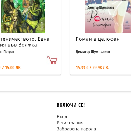
теничеството. Една
Роман в целофан
ия във Волжка
гария (исторически
н Петров
Димитър Шумналиев
ан)
€ / 15.00 ЛВ.
15.33 € / 29.98 ЛВ.
ВКЛЮЧИ СЕ!
Вход
Регистрация
Забравена парола