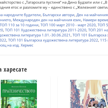
майсторство с „Татарската пустиня“ на Дино Будзати или с „
родния етос и разломите му – единствено с „Железният свет
на народните будители
,
Български автори
,
Ден на майчиния
ението
,
Международен ден на майчиния език
,
Намери време
ТОП 110 за 10 години
,
ТОП 100 март 2010 - март 2020
,
ТОП 5
20
,
ТОП 101 Художествена литература 2011-2020
,
ТОП 201 на
дожествена литература 1.01.-30.06.2021
,
ТОП 101 Българска 
2022
,
ТОП 101 Българска художествена литература 2022
,
115
сец на изд. Хермес
а харесате