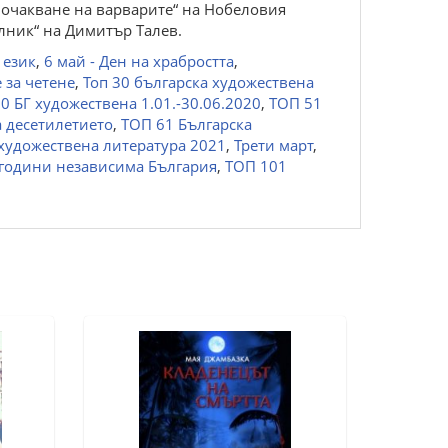
В очакване на варварите“ на Нобеловия
илник“ на Димитър Талев.
 език
,
6 май - Ден на храбростта
,
 за четене
,
Топ 30 българска художествена
0 БГ художествена 1.01.-30.06.2020
,
ТОП 51
 десетилетието
,
ТОП 61 Българска
художествена литература 2021
,
Трети март
,
 години независима България
,
ТОП 101