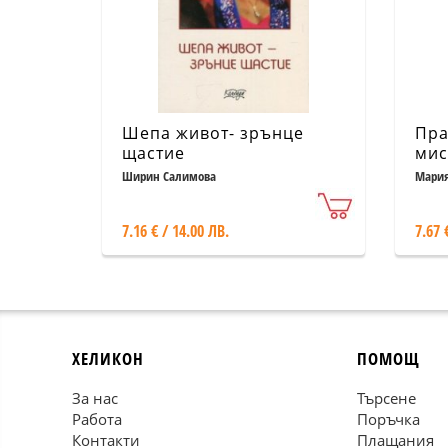
Шепа живот- зрънце
Пра
щастие
мис
Бъл
Ширин Салимова
Мария
ром
7.16 € / 14.00 ЛВ.
7.67 
ХЕЛИКОН
ПОМОЩ
За нас
Търсене
Работа
Поръчка
Контакти
Плащания