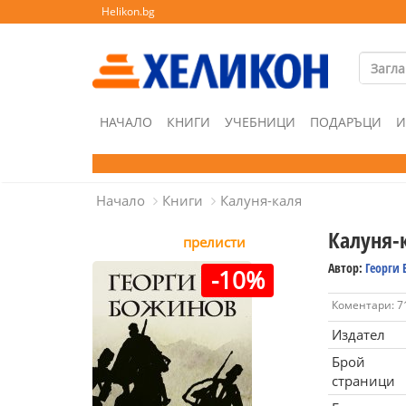
Helikon.bg
НАЧАЛО
КНИГИ
УЧЕБНИЦИ
ПОДАРЪЦИ
И
Начало
Книги
Калуня-каля
Калуня-
прелисти
Автор:
Георги
-10%
Коментари: 7
Издател
Брой
страници