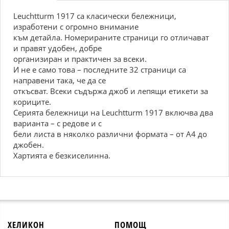
Leuchtturm 1917 са класически бележници,
изработени с огромно внимание
към детайла. Номерираните страници го отличават
и правят удобен, добре
организиран и практичен за всеки.
И не е само това – последните 32 страници са
направени така, че да се
откъсват. Всеки съдържа джоб и лепящи етикети за
кориците.
Серията бележници на Leuchtturm 1917 включва два
варианта – с редове и с
бели листа в няколко различни формата – от А4 до
джобен.
Хартията е безкиселинна.
ХЕЛИКОН
ПОМОЩ