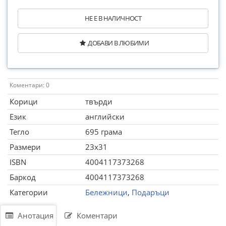
НЕ Е В НАЛИЧНОСТ
ДОБАВИ В ЛЮБИМИ
Коментари: 0
Корици
твърди
Език
английски
Тегло
695 грама
Размери
23x31
ISBN
4004117373268
Баркод
4004117373268
Категории
Бележници
,
Подаръци
Анотация
Коментари