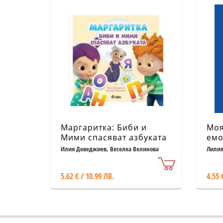
Маргаритка: Биби и
Моя
Мими спасяват азбуката
емо
Илия Деведжиев, Веселка Велинова
Лилия
5.62 € / 10.99 ЛВ.
4.55 