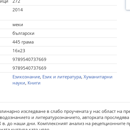
ници
272
2014
меки
български
445 грама
16x23
9789540737669
9789540737669
Езикознание
,
Език и литература
,
Хуманитарни
науки
,
Книги
инарно изследване в слабо проучената у нас област на пре
водознанието и литературознанието, авторката проследява 
XIX в. до наши дни. Комплексният анализ на рецепционните 
ната култура като цяло.