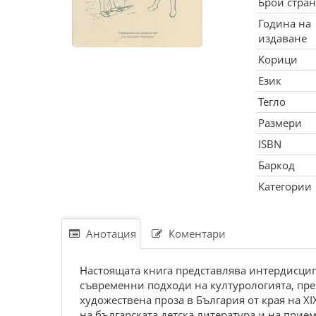
Брой стра
Година на
издаване
Корици
Език
Тегло
Размери
ISBN
Баркод
Категории
Анотация
Коментари
Настоящата книга представлява интердисципл
съвременни подходи на културологията, пре
художествена проза в България от края на 
на българската детска литература и на прием