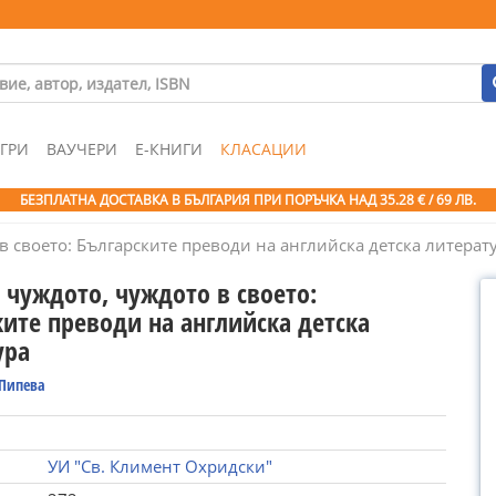
ГРИ
ВАУЧЕРИ
Е-КНИГИ
КЛАСАЦИИ
БЕЗПЛАТНА ДОСТАВКА В БЪЛГАРИЯ ПРИ ПОРЪЧКА
НАД 35.28 € / 69 ЛВ.
в своето: Българските преводи на английска детска литерат
 чуждото, чуждото в своето:
ките преводи на английска детска
ура
Пипева
УИ "Св. Климент Охридски"