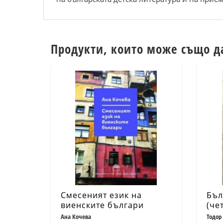
Продукти, които може също д
Смесеният език на
Бъл
виенските българи
(че
Ана Кочева
Тодор