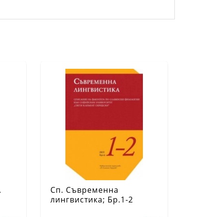
.
Сп. Съвременна
в
лингвистика; Бр.1-2
..