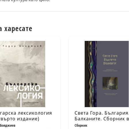
а харесате
гарска лексикология
Света Гора. България
твърто издание)
Балканите. Сборник 
чест на проф. Петко Д
 Бояджиев
Сборник