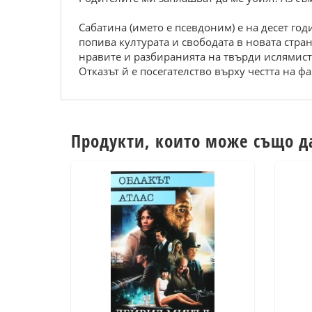
Сабатина (името е псевдоним) е на десет год
попива културата и свободата в новата стран
нравите и разбиранията на твърди ислямисти
Отказът й е посегателство върху честта на фа
Продукти, които може също д