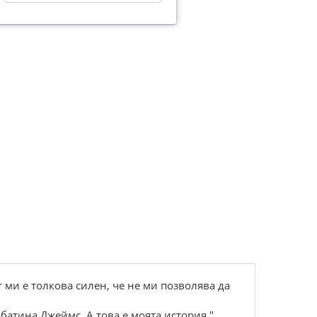
 ми е толкова силен, че не ми позволява да
батина Джеймс. А това е моята история."