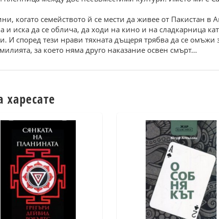
ини, когато семейството й се мести да живее от Пакистан в 
а и иска да се облича, да ходи на кино и на сладкарница ка
. И според тези нрави тяхната дъщеря трябва да се омъжи з
милията, за което няма друго наказание освен смърт...
а харесате