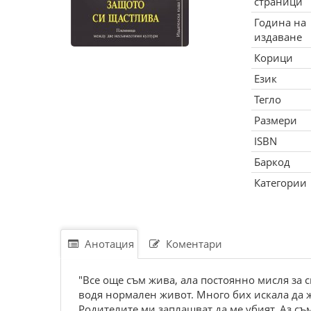
страници
Година на
издаване
Корици
Език
Тегло
Размери
ISBN
Баркод
Категории
Анотация
Коментари
"Все още съм жива, ала постоянно мисля за с
водя нормален живот. Много бих искала да 
Родителите ми заплашват да ме убият. Аз съ