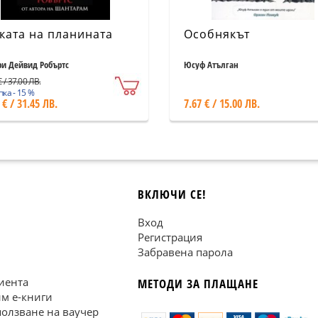
ката на планината
Особнякът
ри Дейвид Робъртс
Юсуф Атълган
 / 37.00 ЛВ.
ка - 15 %
 € / 31.45 ЛВ.
7.67 € / 15.00 ЛВ.
ВКЛЮЧИ СЕ!
Вход
Регистрация
Забравена парола
иента
МЕТОДИ ЗА ПЛАЩАНЕ
им е-книги
ползване на ваучер