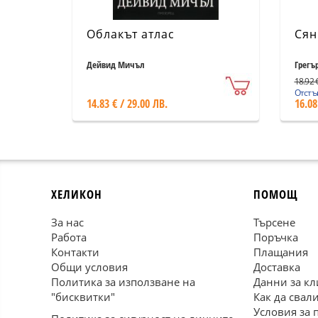
Облакът атлас
Сян
Дейвид Мичъл
Грегъ
18.92 €
Отстъп
14.83 € / 29.00 ЛВ.
16.08
ХЕЛИКОН
ПОМОЩ
За нас
Търсене
Работа
Поръчка
Контакти
Плащания
Общи условия
Доставка
Политика за използване на
Данни за кл
"бисквитки"
Как да свал
Условия за 