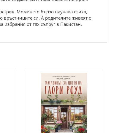
Австрия. Момичето бързо научава езика,
то връстниците си. А родителите живеят с
а избрания от тях съпруг в Пакистан.