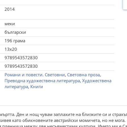
2014
меки
български
196 грама
13x20
9789543572830
9789543572830
Романи и повести. Световни
,
Световна проза
,
Преводна художествена литература
,
Художествена
литература
,
Книги
мъртта. Ден и нощ чувам заплахите на близките си и страхът
живея като обикновените австрийски момичета, но не мога.
м пленница между две несъвместими култури. Името ми е Са