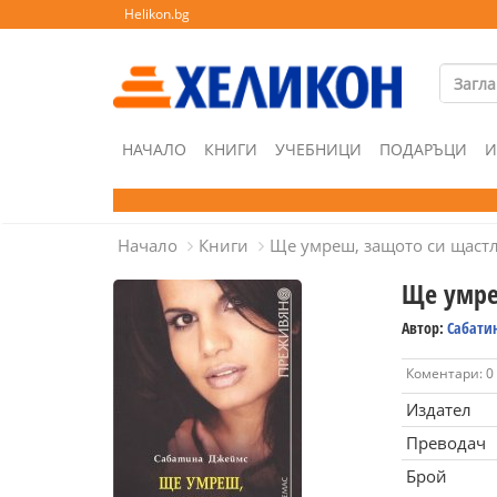
Helikon.bg
НАЧАЛО
КНИГИ
УЧЕБНИЦИ
ПОДАРЪЦИ
И
Начало
Книги
Ще умреш, защото си щаст
Ще умре
Автор:
Сабати
Коментари: 0
Издател
Преводач
Брой