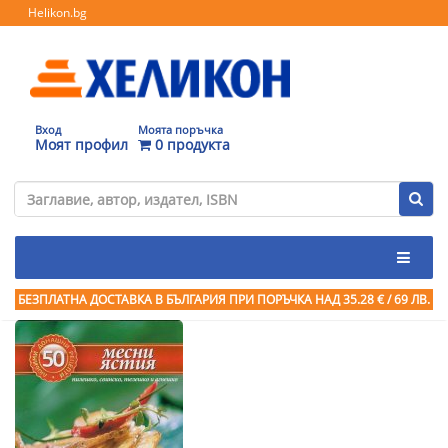
Helikon.bg
Вход
Моята поръчка
Моят профил
0 продукта
БЕЗПЛАТНА ДОСТАВКА В БЪЛГАРИЯ ПРИ ПОРЪЧКА
НАД 35.28 € / 69 ЛВ.