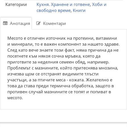
Категории
Кухня. Хранене и готвене
,
Хоби и
свободно време
,
Книги
Анотация
Коментари
Месото е отличен източник на протеини, витамини
и минерали, то е важен компонент за нашето здраве.
След като вече знаете този факт, няма причина да не
посегнете към някоя сочна мръвка, която да
приготвите за неделния семеен обяд, например.
Проблемът с мазнините, който притеснява мнозина,
изчезва щом се отстранят видимите тлъсти
участъци, а за птичите меса - кожата. Желателно е
това да става преди термична обработка, защото в
противен случай мазнините се топят и попиват в
месото.