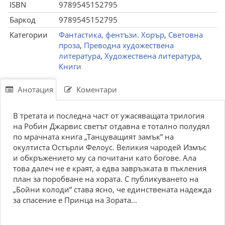
ISBN
9789545152795
Баркод
9789545152795
Категории
Фантастика, фентъзи. Хорър
,
Световна
проза
,
Преводна художествена
литература
,
Художествена литература
,
Книги
Анотация
Коментари
В третата и последна част от ужасяващата трилогия
на Робин Джарвис светът отдавна е тотално полудял
по мрачната книга „Танцуващият замък” на
окултиста Остърли Фелоус. Великия чародей Измъс
и обкръжението му са почитани като богове. Ала
това далеч не е краят, а едва завръзката в пъкления
план за поробване на хората. С публикуването на
„Бойни колоди” става ясно, че единствената надежда
за спасение е Принца на Зората...