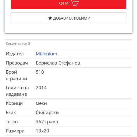
КУПИ
ДОБАВИ В ЛЮБИМИ
Коментари: 0
Издател
Millenium
Преводач
Борислав Стефанов
Брой
510
страници
Година на
2014
издаване
Корици
меки
Език
български
Тегло
367 грама
Размери
13x20