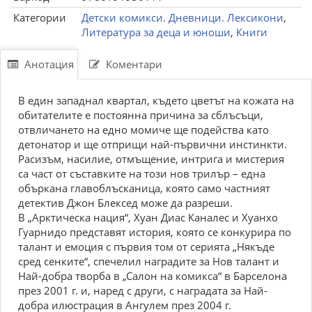
Категории
Детски комикси. Дневници. Лексикони
,
Литература за деца и юноши
,
Книги
Анотация
Коментари
В един западнал квартал, където цветът на кожата на
обитателите е постоянна причина за сблъсъци,
отвличането на едно момиче ще подейства като
детонатор и ще отприщи най-първични инстинкти.
Расизъм, насилие, отмъщение, интрига и мистерия
са част от съставките на този нов трилър – една
объркана главоблъсканица, която само частният
детектив Джон Блексед може да разреши.
В „Арктическа нация“, Хуан Диас Каналес и Хуанхо
Гуарнидо представят история, която се конкурира по
талант и емоция с първия том от серията „Някъде
сред сенките“, спечелил наградите за Нов талант и
Най-добра творба в „Салон на комикса“ в Барселона
през 2001 г. и, наред с други, с наградата за Най-
добра илюстрация в Ангулем през 2004 г.