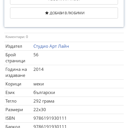
ДОБАВИ В ЛЮБИМИ
Коментари: 0
Издател
Студио Арт Лайн
Брой
56
страници
Година на
2014
издаване
Корици
меки
Език
български
Тегло
292 грама
Размери
22x30
ISBN
9786191930111
Баркод
9786191930111