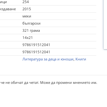
ници
254
 издаване
2015
меки
български
321 грама
14x21
9786191512041
9786191512041
Литература за деца и юноши
,
Книги
, че не обичат да четат. Може да промени мнението им.