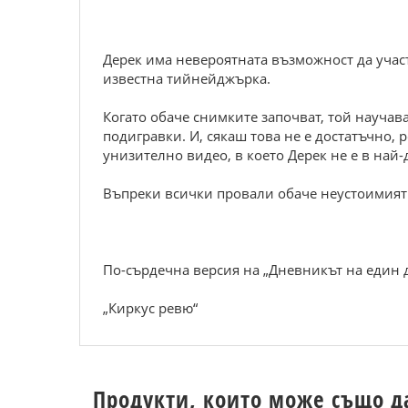
Дерек има невероятната възможност да участ
известна тийнейджърка.
Когато обаче снимките започват, той научава
подигравки. И, сякаш това не е достатъчно, 
унизително видео, в което Дерек не е в най
Въпреки всички провали обаче неустоимият 
По-сърдечна версия на „Дневникът на един д
„Киркус ревю“
Продукти, които може също д