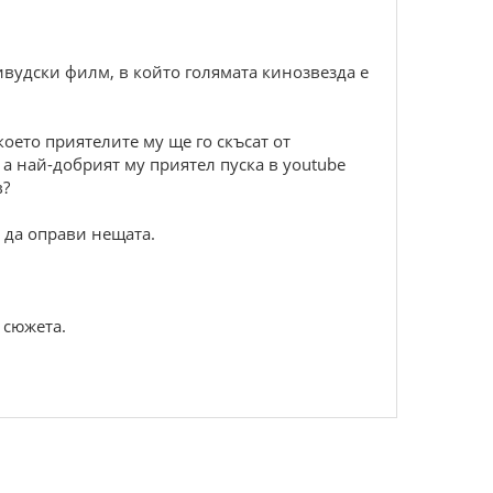
ивудски филм, в който голямата кинозвезда е
което приятелите му ще го скъсат от
 а най-добрият му приятел пуска в youtube
в?
 да оправи нещата.
 сюжета.