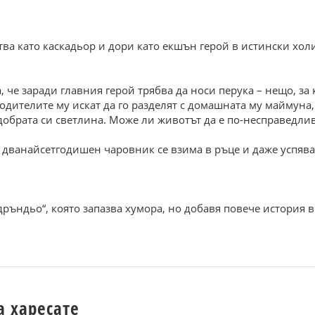
ва като каскадьор и дори като екшън герой в истински хол
, че заради главния герой трябва да носи перука – нещо, за 
родителите му искат да го разделят с домашната му маймуна,
-добрата си светлина. Може ли животът да е по-несправедли
дванайсетгодишен чаровник се взима в ръце и даже успява
ръндьо“, която запазва хумора, но добавя повече история в
а харесате