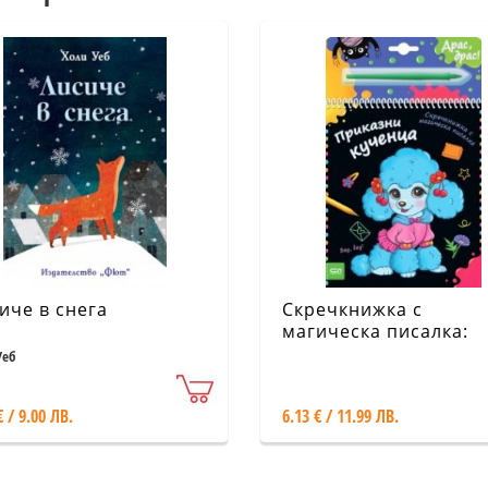
иче в снега
Скречкнижка с
магическа писалка:
Приказни кученца
Уеб
€ / 9.00 ЛВ.
6.13 € / 11.99 ЛВ.