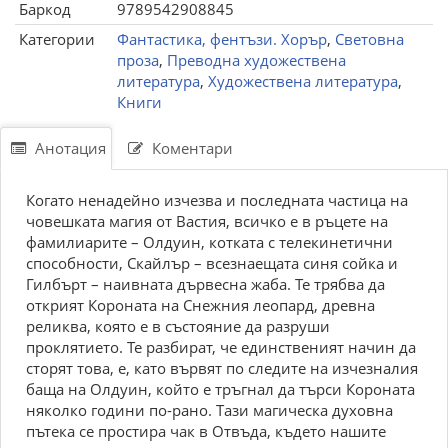
Баркод
9789542908845
Категории
Фантастика, фентъзи. Хорър
,
Световна
проза
,
Преводна художествена
литература
,
Художествена литература
,
Книги
Анотация
Коментари
Когато ненадейно изчезва и последната частица на
човешката магия от Вастия, всичко е в ръцете на
фамилиарите – Олдуин, котката с телекинетични
способности, Скайлър – всезнаещата синя сойка и
Гилбърт – наивната дървесна жаба. Те трябва да
открият Короната на Снежния леопард, древна
реликва, която е в състояние да разруши
проклятието. Те разбират, че единственият начин да
сторят това, е, като вървят по следите на изчезналия
баща на Олдуин, който е тръгнал да търси Короната
няколко години по-рано. Тази магическа духовна
пътека се простира чак в Отвъда, където нашите