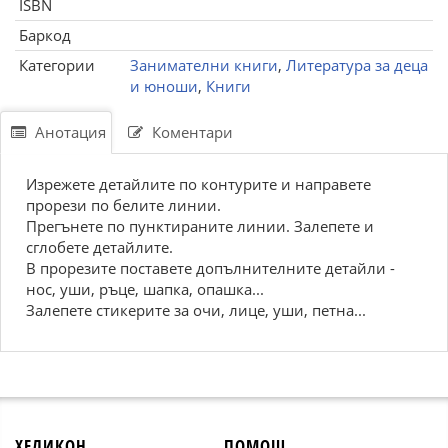
ISBN
Баркод
Категории
Занимателни книги
,
Литература за деца
и юноши
,
Книги
Анотация
Коментари
Изрежете детайлите по контурите и направете
прорези по белите линии.
Прегънете по пунктираните линии. Залепете и
сглобете детайлите.
В прорезите поставете допълнителните детайли -
нос, уши, ръце, шапка, опашка...
Залепете стикерите за очи, лице, уши, петна...
ХЕЛИКОН
ПОМОЩ