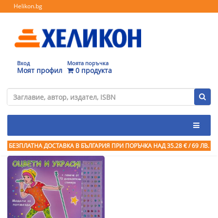
Helikon.bg
Вход
Моята поръчка
Моят профил
0 продукта
БЕЗПЛАТНА ДОСТАВКА В БЪЛГАРИЯ ПРИ ПОРЪЧКА
НАД 35.28 € / 69 ЛВ.