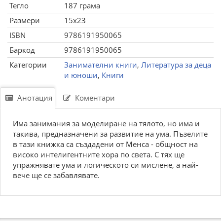
Тегло
187 грама
Размери
15x23
ISBN
9786191950065
Баркод
9786191950065
Категории
Занимателни книги
,
Литература за деца
и юноши
,
Книги
Анотация
Коментари
Има занимания за моделиране на тялото, но има и
такива, предназначени за развитие на ума. Пъзелите
в тази книжка са създадени от Менса - общност на
високо интелигентните хора по света. С тях ще
упражнявате ума и логическото си мислене, а най-
вече ще се забавлявате.