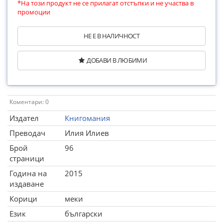
*На този продукт не се прилагат отстъпки и не участва в
промоции
НЕ Е В НАЛИЧНОСТ
ДОБАВИ В ЛЮБИМИ
Коментари: 0
Издател
Книгомания
Преводач
Илия Илиев
Брой
96
страници
Година на
2015
издаване
Корици
меки
Език
български