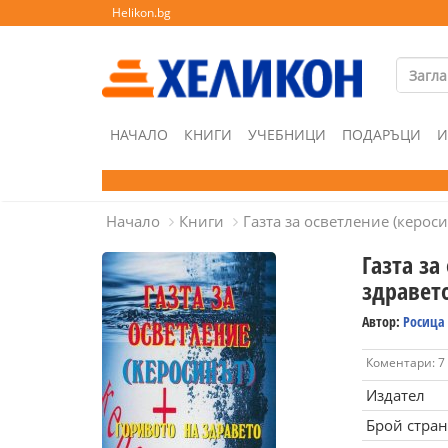
Helikon.bg
НАЧАЛО
КНИГИ
УЧЕБНИЦИ
ПОДАРЪЦИ
И
Начало
Книги
Газта за осветление (кероси
Газта за
здравет
Автор:
Росица
Коментари: 7
Издател
Брой стра