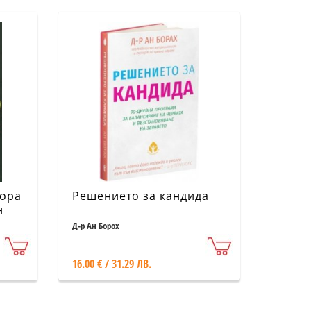
вора
Решението за кандида
н
Д-р Ан Борох
16.00 € / 31.29 ЛВ.