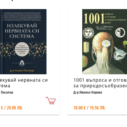
екувай нервната си
1001 въпроса и отго
тема
за природосъобразе
живот
 Пасалер
Д-р Иванка Кирова
 € / 29.00 ЛВ.
10.00 € / 19.56 ЛВ.