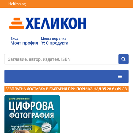
Helikon.bg
Вход
Моята поръчка
Моят профил
0 продукта
БЕЗПЛАТНА ДОСТАВКА В БЪЛГАРИЯ ПРИ ПОРЪЧКА
НАД 35.28 € / 69 ЛВ.