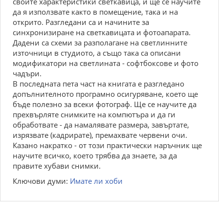
своите характеристики светкавица, и ще се научите
да я използвате както в помещение, така и на
открито. Разгледани са и начините за
синхронизиране на светкавицата и фотоапарата.
Дадени са схеми за разполагане на светлинните
източници в студиото, а също така са описани
модификатори на светлината - софтбоксове и фото
чадъри.
В последната пета част на книгата е разгледано
допълнителното програмно осигуряване, което ще
бъде полезно за всеки фотограф. Ще се научите да
прехвърляте снимките на компютъра и да ги
обработвате - да намалявате размера, завъртате,
изрязвате (кадрирате), премахвате червени очи.
Казано накратко - от този практически наръчник ще
научите всичко, което трябва да знаете, за да
правите хубави снимки.
Ключови думи:
Имате ли хоби