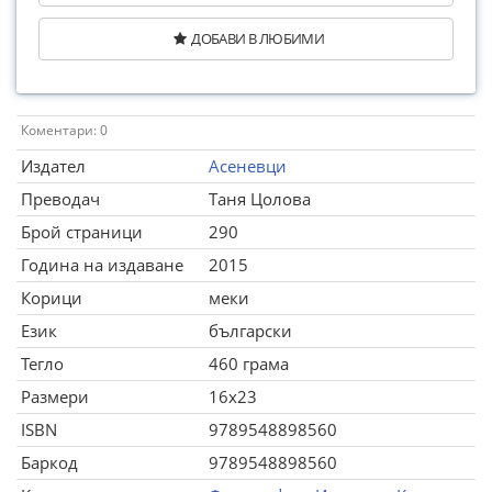
ДОБАВИ В ЛЮБИМИ
Коментари: 0
Издател
Асеневци
Преводач
Таня Цолова
Брой страници
290
Година на издаване
2015
Корици
меки
Език
български
Тегло
460 грама
Размери
16x23
ISBN
9789548898560
Баркод
9789548898560