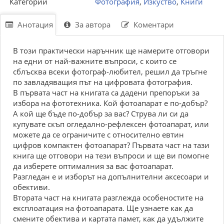
Категории
Фотография
,
Изкуство
,
Книги
Анотация
За автора
Коментари
В този практически наръчник ще намерите отговори
на едни от най-важните въпроси, с които се
сблъсква всеки фотограф-любител, решил да тръгне
по завладяващия път на цифровата фотография.
В първата част на книгата са дадени препоръки за
избора на фототехника. Кой фотоапарат е по-добър?
А кой ще бъде по-добър за вас? Струва ли си да
купувате скъп огледално-рефлексен фотоапарат, или
можете да се ограничите с относително евтин
цифров компактен фотоапарат? Първата част на тази
книга ще отговори на тези въпроси и ще ви помогне
да изберете оптималния за вас фотоапарат.
Разгледан е и изборът на допълнителни аксесоари и
обективи.
Втората част на книгата разглежда особеностите на
експлоатация на фотоапарата. Ще узнаете как да
смените обектива и картата памет, как да удължите