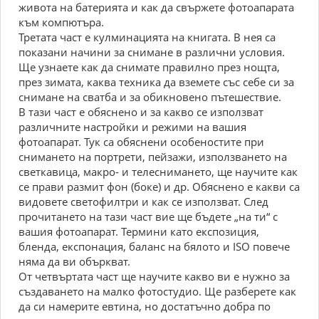
живота на батерията и как да свържете фотоапарата
към компютъра.
Третата част е кулминацията на книгата. В нея са
показани начини за снимане в различни условия.
Ще узнаете как да снимате правилно през нощта,
през зимата, каква техника да вземете със себе си за
снимане на сватба и за обикновено пътешествие.
В тази част е обяснено и за какво се използват
различните настройки и режими на вашия
фотоапарат. Тук са обяснени особеностите при
снимането на портрети, пейзажи, използването на
светкавица, макро- и телеснимането, ще научите как
се прави размит фон (боке) и др. Обяснено е какви са
видовете светофилтри и как се използват. След
прочитането на тази част вие ще бъдете „на ти“ с
вашия фотоапарат. Термини като експозиция,
бленда, експонация, баланс на бялото и ISO повече
няма да ви объркват.
От четвъртата част ще научите какво ви е нужно за
създаването на малко фотостудио. Ще разберете как
да си намерите евтина, но достатъчно добра по