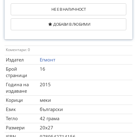
НЕ Е В НАЛИЧНОСТ
ДОБАВИ В ЛЮБИМИ
Коментари: 0
Издател
Егмонт
Брой
16
страници
Година на
2015
издаване
Корици
меки
Език
български
Тегло
42 грама
Размери
20x27
ISBN
9789542714156