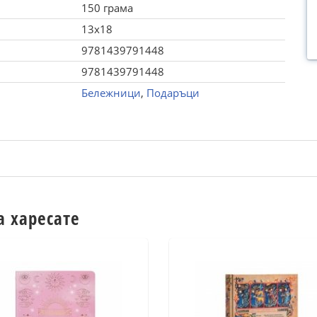
150 грама
13x18
9781439791448
9781439791448
Бележници
,
Подаръци
а харесате