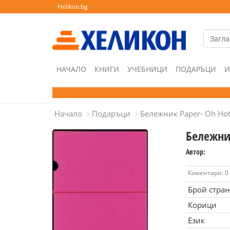
Helikon.bg
НАЧАЛО
КНИГИ
УЧЕБНИЦИ
ПОДАРЪЦИ
И
Начало
Подаръци
Бележник Paper- Oh Hot 
Бележник
Автор:
Коментари: 0
Брой стра
Корици
Език