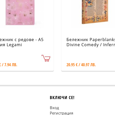
ежник с редове - А5
Бележник Paperblanks
ия Legami
Divine Comedy / Infer
Midi / Lined
€ / 7.94 ЛВ.
20.95 € / 40.97 ЛВ.
ВКЛЮЧИ СЕ!
Вход
Регистрация