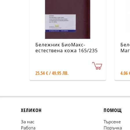
Бележник БиоМакс-
Бел
естествена кожа 165/235
Маг
мм
25.54 € / 49.95 ЛВ.
4.06 
ХЕЛИКОН
ПОМОЩ
За нас
Търсене
Работа
Поръчка