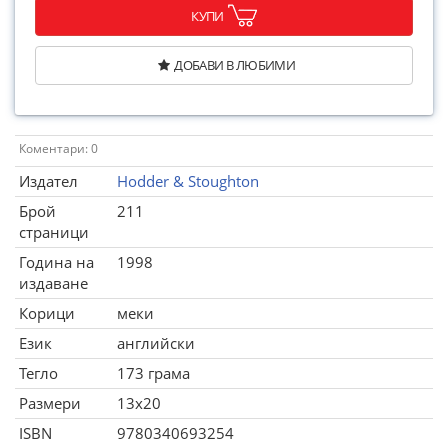
КУПИ
ДОБАВИ В ЛЮБИМИ
Коментари: 0
Издател
Hodder & Stoughton
Брой
211
страници
Година на
1998
издаване
Корици
меки
Език
английски
Тегло
173 грама
Размери
13x20
ISBN
9780340693254