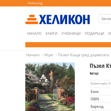
Helikon.bg
НАЧАЛО
КНИГИ
УЧЕБНИЦИ
ПОДАРЪЦИ
И
Начало
Игри
Пъзел Къща сред дърветата -
Пъзел Къ
Автор:
Коментари: 0
Език
ISBN
Баркод