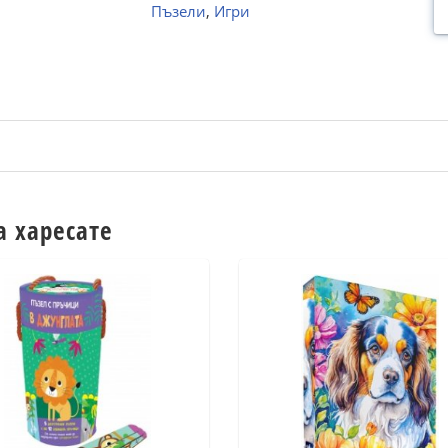
Пъзели
,
Игри
а харесате