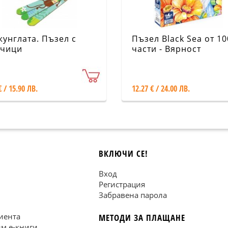
жунглата. Пъзел с
Пъзел Black Sea от 10
чици
части - Вярност
€ / 15.90 ЛВ.
12.27 € / 24.00 ЛВ.
ВКЛЮЧИ СЕ!
Вход
Регистрация
Забравена парола
иента
МЕТОДИ ЗА ПЛАЩАНЕ
им е-книги