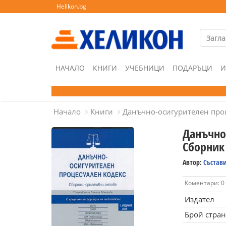
Helikon.bg
НАЧАЛО
КНИГИ
УЧЕБНИЦИ
ПОДАРЪЦИ
И
Начало
Книги
Данъчно-осигурителен про
Данъчно
Сборник
Автор:
Състав
Коментари: 0
Издател
Брой стра