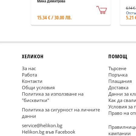
подоходно облагане
Мина Димитрова
2012 (Практически
6.14 € 
наръчник)
Отстъп
15.34 € / 30.00 ЛВ.
5.21 
ХЕЛИКОН
ПОМОЩ
За нас
Търсене
Работа
Поръчка
Контакти
Плащания
Общи условия
Доставка
Политика за използване на
Данни за кл
"бисквитки"
Как да свал
Условия за 
Политика за сигурност на личните
Право на от
данни
service@helikon.bg
Правилници
Helikon.bg във Facebook
кампании