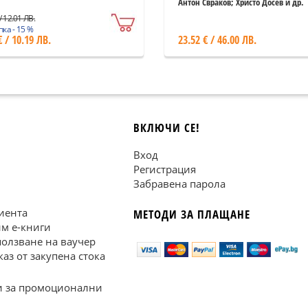
приключване на 2023 
Антон Свраков; Христо Досев и др.
/ 12.01 ЛВ.
ка - 15 %
€ / 10.19 ЛВ.
23.52 € / 46.00 ЛВ.
ВКЛЮЧИ СЕ!
Вход
Регистрация
Забравена парола
иента
МЕТОДИ ЗА ПЛАЩАНЕ
им е-книги
ползване на ваучер
каз от закупена стока
 за промоционални