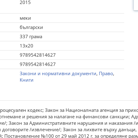
2015
меки
български
337 грама
13x20
9789542814627
9789542814627
Закони и нормативни документи
,
Право
,
Книги
оцесуален кодекс; Закон за Националната агенция за прихо
отнемане и решения за налагане на финансови санкции; Ад
ие/; Закон за Административните нарушения и наказания /и
и договорите /извлечение/; Закон за лихвите върху данъци
; Постановление №100 от 29 май 2012 г. за определяне раз