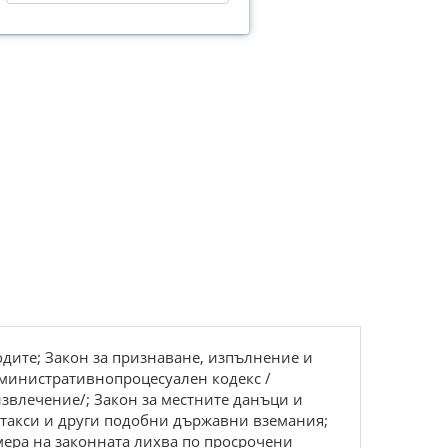
дите; Закон за признаване, изпълнение и
министративнопроцесуален кодекс /
звлечение/; Закон за местните данъци и
, такси и други подобни държавни вземания;
мера на законната лихва по просрочени