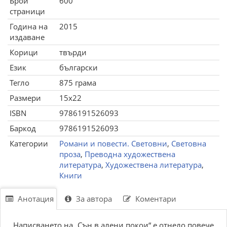
Брой
600
страници
Година на
2015
издаване
Корици
твърди
Език
български
Тегло
875 грама
Размери
15x22
ISBN
9786191526093
Баркод
9786191526093
Категории
Романи и повести. Световни
,
Световна
проза
,
Преводна художествена
литература
,
Художествена литература
,
Книги
Анотация
За автора
Коментари
Написването на „Сън в алени покои“ е отнело повече