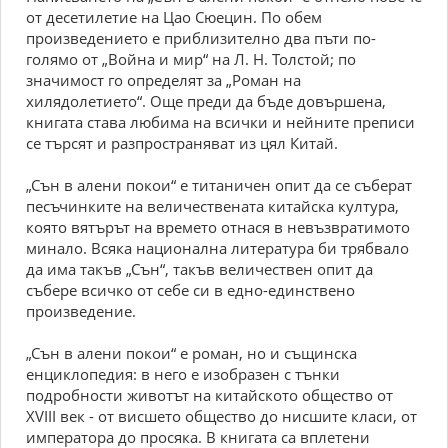
от десетилетие на Цао Сюецин. По обем
произведението е приблизително два пъти по-
голямо от „Война и мир“ на Л. Н. Толстой; по
значимост го определят за „Роман на
хилядолетието“. Още преди да бъде довършена,
книгата става любима на всички и нейните преписи
се търсят и разпространяват из цял Китай.
„Сън в алени покои“ е титаничен опит да се съберат
песъчинките на величествената китайска култура,
която вятърът на времето отнася в невъзвратимото
минало. Всяка национална литература би трябвало
да има такъв „Сън“, такъв величествен опит да
събере всичко от себе си в едно-единствено
произведение.
„Сън в алени покои“ е роман, но и същинска
енциклопедия: в него е изобразен с тънки
подробности животът на китайското общество от
ХVІІІ век - от висшето общество до нисшите класи, от
императора до просяка. В книгата са вплетени