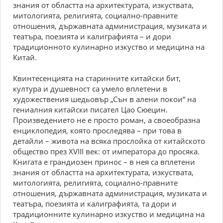
знания от област­та на архитектурата, изкуствата,
митологията, религията, социално-правните
отношения, държавната администрация, музиката и
театъра, поезията и калиграфията – и дори
традиционното кули­нарно изкуство и медицина на
Китай.
Квинтесенцията на старинните китайски бит,
култура и душевност са умело вплетени в
художествения шедьовър „Сън в алени покои“ на
гениалния китайски писател Цао Сюецин.
Произведението не е просто роман, а своеобразна
енциклопедия, която проследява – при това в
детайли – живота на всяка прослойка от китайското
общество през ХVІІІ век: от императора до просяка.
Книгата е грандиозен принос – в нея са вплетени
знания от областта на архитектурата, изкуствата,
митологията, религията, социално-правните
отношения, държавната администрация, музиката и
театъра, поезията и калиграфията, та дори и
традиционните кулинарно изкуство и медицина на