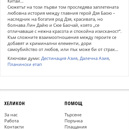
Китай…
Сюжетът на този първи том проследява заплетената
любовна история между главния герой Дзя Баою –
наследник на богатия род Дзя, красивата, но
болнава Лин Дайю и Сюе Баочай, която „се
отличаваше с нежна красота и спокойна изисканост“.
Към сложните взаимоотношения между героите се
добавят и криминални елементи, дори
самоубийство от любов, или пък може би от страх…
Ключови думи:
Дестинация Азия
,
Далечна Азия
,
Планински етап
ХЕЛИКОН
ПОМОЩ
За нас
Търсене
Работа
Поръчка
Контакти
Плащания