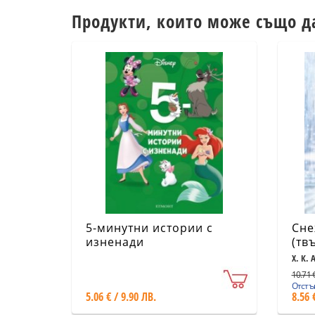
Продукти, които може също д
5-минутни истории с
Сне
изненади
(тв
Х. К. 
10.71 €
Отстъп
5.06 € / 9.90 ЛВ.
8.56 