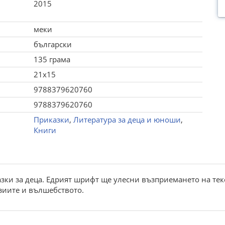
2015
меки
български
135 грама
21x15
9788379620760
9788379620760
Приказки
,
Литература за деца и юноши
,
Книги
ки за деца. Едрият шрифт ще улесни възприемането на текс
зиите и вълшебството.