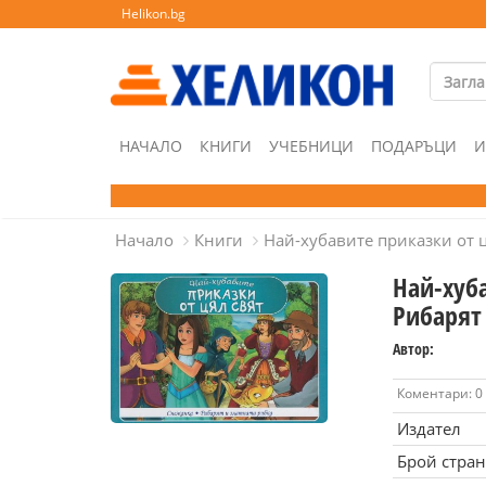
Helikon.bg
НАЧАЛО
КНИГИ
УЧЕБНИЦИ
ПОДАРЪЦИ
И
Начало
Книги
Най-хубавите приказки от ц
Най-хуба
Рибарят
Автор:
Коментари: 0
Издател
Брой стра