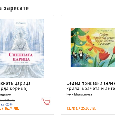
а харесате
жната царица
Седем приказки зеле
ърда корица)
крила, крачета и ант
Андерсен
Нели Маргаритова
 / 20.95 ЛВ.
ка - 20 %
€ / 16.74 ЛВ.
12.78 € / 25.00 ЛВ.