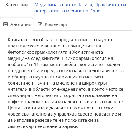
Категории
Медицина за всеки
,
Книги
,
Практическа и
алтернативна медицина. Още...
Анотация
Коментари
Книгата е своеобразно продължение на научно-
практическото излагане на принципите на
Фитопсихофармакологията и Холистичната
медицина след книгите "Психофармакология на
любовта" и "Искам-мога-трябва - холистичен модел
на здравето" и е предназначена да предостави точна
и обширна научна информация и системен
холистичен начин на мислене на широк кръг
читатели в области от ежедневието, в които често се
спекулира с неточно или користно използване на
пофесионални знания и наложен начин на мислене.
Целта на книгата е да даде възможност на всеки
човек съзнателно да управлява своето поведение и
да използва резервите на психиката си за
самоусъвършенстване и здраве.