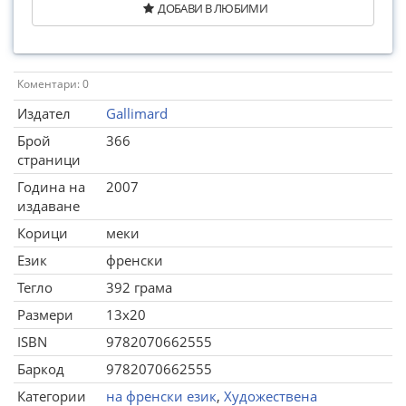
ДОБАВИ В ЛЮБИМИ
Коментари: 0
Издател
Gallimard
Брой
366
страници
Година на
2007
издаване
Корици
меки
Език
френски
Тегло
392 грама
Размери
13x20
ISBN
9782070662555
Баркод
9782070662555
Категории
на френски език
,
Художествена