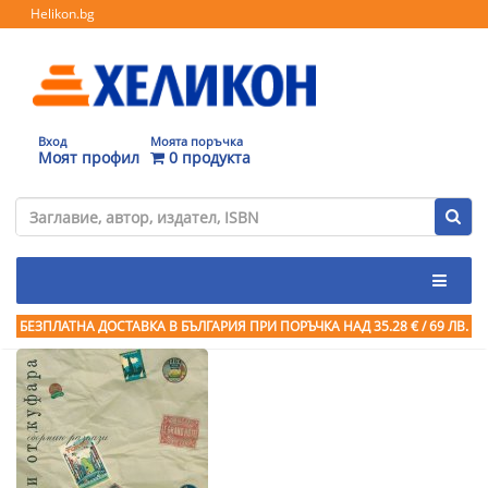
Helikon.bg
Вход
Моята поръчка
Моят профил
0 продукта
БЕЗПЛАТНА ДОСТАВКА В БЪЛГАРИЯ ПРИ ПОРЪЧКА
НАД 35.28 € / 69 ЛВ.