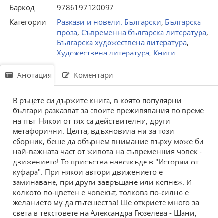
Баркод
9786197120097
Категории
Разкази и новели. Български
,
Българска
проза
,
Съвременна българска литература
,
Българска художествена литература
,
Художествена литература
,
Книги
Анотация
Коментари
В ръцете си държите книга, в която популярни
българи разказват за своите преживявания по време
на път. Някои от тях са действителни, други
метафорични. Целта, вдъхновила ни за този
сборник, беше да обърнем внимание върху може би
най-важната част от живота на съвременния човек -
движението! То присъства навсякъде в "Истории от
куфара". При някои автори движението е
заминаване, при други завръщане или копнеж. И
колкото по-цветен е човекът, толкова по-силно е
желанието му да пътешества! Ще откриете много за
света в текстовете на Александра Гюзелева - Шани,