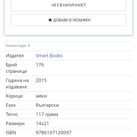
НЕ Е В НАЛИЧНОСТ
ДОБАВИ В ЛЮБИМИ
Коментари: 0
Издател
Smart Books
Брой
176
страници
Година на
2015
издаване
Корици
меки
Език
български
Тегло
117 грама
Размери
14x21
ISBN
9786197120097