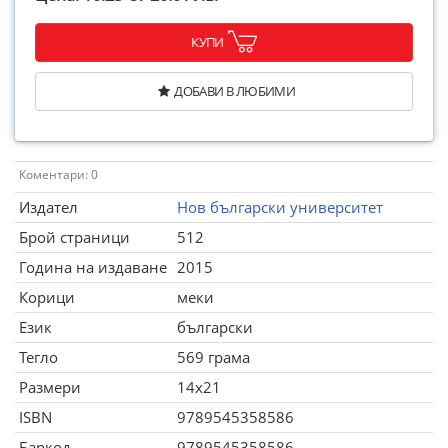
КУПИ
ДОБАВИ В ЛЮБИМИ
Коментари: 0
Издател
Нов български университет
Брой страници
512
Година на издаване
2015
Корици
меки
Език
български
Тегло
569 грама
Размери
14x21
ISBN
9789545358586
Баркод
9789545358586