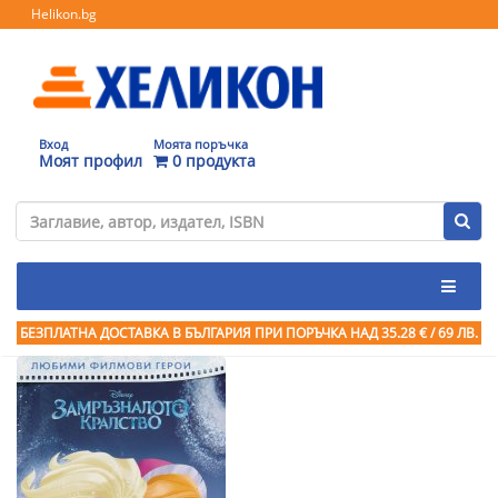
Helikon.bg
Вход
Моята поръчка
Моят профил
0 продукта
БЕЗПЛАТНА ДОСТАВКА В БЪЛГАРИЯ ПРИ ПОРЪЧКА
НАД 35.28 € / 69 ЛВ.