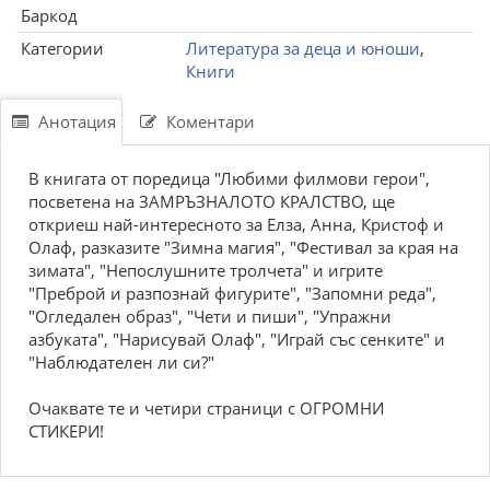
Баркод
Категории
Литература за деца и юноши
,
Книги
Анотация
Коментари
В книгата от поредица "Любими филмови герои",
посветена на ЗАМРЪЗНАЛОТО КРАЛСТВО, ще
откриеш най-интересното за Елза, Анна, Кристоф и
Олаф, разказите "Зимна магия", "Фестивал за края на
зимата", "Непослушните тролчета" и игрите
"Преброй и разпознай фигурите", "Запомни реда",
"Огледален образ", "Чети и пиши", "Упражни
азбуката", "Нарисувай Олаф", "Играй със сенките" и
"Наблюдателен ли си?"
Очаквате те и четири страници с ОГРОМНИ
СТИКЕРИ!