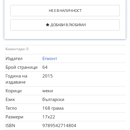
НЕ Е В НАЛИЧНОСТ
ДОБАВИ В ЛЮБИМИ
Коментари: 0
Издател
Егмонт
Брой страници
64
Година на
2015
издаване
Корици
меки
Език
български
Тегло
168 грама
Размери
17x22
ISBN
9789542714804