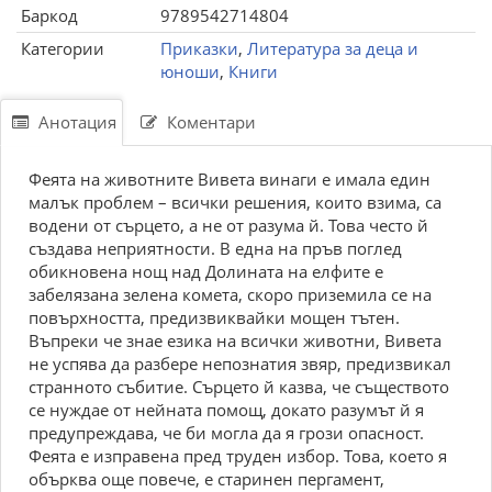
Баркод
9789542714804
Категории
Приказки
,
Литература за деца и
юноши
,
Книги
Анотация
Коментари
Феята на животните Вивета винаги е имала един
малък проблем – всички решения, които взима, са
водени от сърцето, а не от разума й. Това често й
създава неприятности. В една на пръв поглед
обикновена нощ над Долината на елфите е
забелязана зелена комета, скоро приземила се на
повърхността, предизвиквайки мощен тътен.
Въпреки че знае езика на всички животни, Вивета
не успява да разбере непознатия звяр, предизвикал
странното събитие. Сърцето й казва, че съществото
се нуждае от нейната помощ, докато разумът й я
предупреждава, че би могла да я грози опасност.
Феята е изправена пред труден избор. Това, което я
обърква още повече, е старинен пергамент,