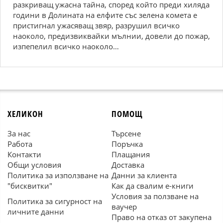
разкриващ ужасна тайна, според който преди хиляда
години в Долината на елфите със зелена комета е
пристигнал ужасяващ звяр, разрушил всичко
наоколо, предизвиквайки мълнии, довели до пожар,
изпепелил всичко наоколо…
ХЕЛИКОН
ПОМОЩ
За нас
Търсене
Работа
Поръчка
Контакти
Плащания
Общи условия
Доставка
Политика за използване на
Данни за клиента
"бисквитки"
Как да свалим е-книги
Условия за ползване на
Политика за сигурност на
ваучер
личните данни
Право на отказ от закупена