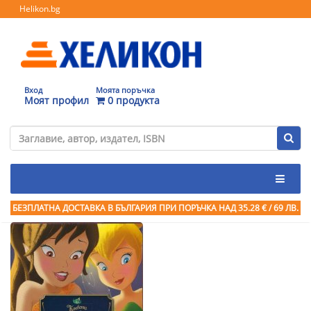
Helikon.bg
Вход
Моята поръчка
Моят профил
0 продукта
БЕЗПЛАТНА ДОСТАВКА В БЪЛГАРИЯ ПРИ ПОРЪЧКА
НАД 35.28 € / 69 ЛВ.