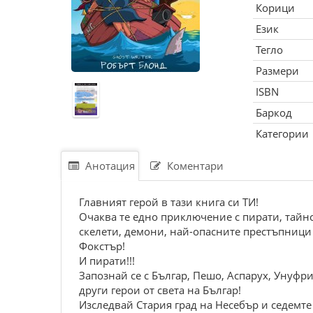
Корици
Език
Тегло
Размери
ISBN
Баркод
Категории
Анотация
Коментари
Главният герой в тази книга си ТИ!
Очаква те едно приключение с пирати, тай
скелети, демони, най-опасните престъпници 
Фокстър!
И пирати!!!
Запознай се с Българ, Пешо, Аспарух, Унуфр
други герои от света на Българ!
Изследвай Стария град на Несебър и седемте