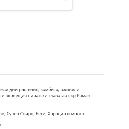
есоядни растения, зомбита, оживели
а и зловещия пиратски главатар сър Роман
в, Супер Спиро, Бети, Хорацио и много
!