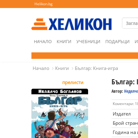
Helikon.bg
НАЧАЛО
КНИГИ
УЧЕБНИЦИ
ПОДАРЪЦИ
И
Начало
Книги
Българ: Книга-игра
Българ: 
прелисти
Автор:
Неделч
Коментари: 1
Издател
Брой стра
Година на