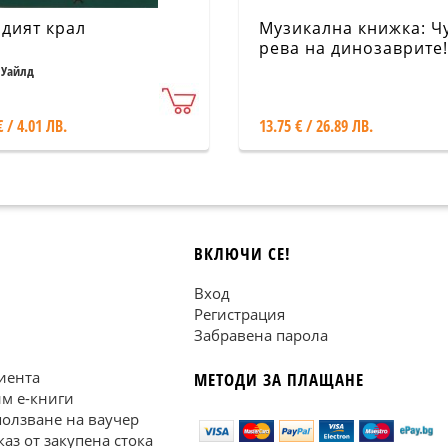
дият крал
Музикална книжка: Ч
рева на динозаврите!
 Уайлд
€ / 4.01 ЛВ.
13.75 € / 26.89 ЛВ.
ВКЛЮЧИ СЕ!
Вход
Регистрация
Забравена парола
иента
МЕТОДИ ЗА ПЛАЩАНЕ
им е-книги
ползване на ваучер
каз от закупена стока