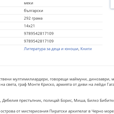
меки
български
292 грама
14x21
9789542817109
9789542817109
Литература за деца и юноши
,
Книги
нствени мултимилиардери, говорещи маймуни, динозаври, м
на света, граф Монте Криско, армията от диви на лейди Гаг
и, Дебелия престъпник, полицай Борис, Миша, Билко Бибитко
 острова от мистериозния Пиратски архипелаг в Черно море